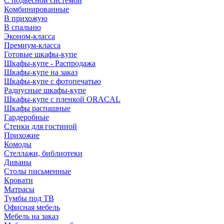
С подвесной системой
Комбинированные
В прихожую
В спальню
Эконом-класса
Премиум-класса
Готовые шкафы-купе
Шкафы-купе - Распродажа
Шкафы-купе на заказ
Шкафы-купе с фотопечатью
Радиусные шкафы-купе
Шкафы-купе с пленкой ORACAL
Шкафы распашные
Гардеробные
Стенки для гостиной
Прихожие
Комоды
Стеллажи, библиотеки
Диваны
Столы письменные
Кровати
Матрасы
Тумбы под ТВ
Офисная мебель
Мебель на заказ