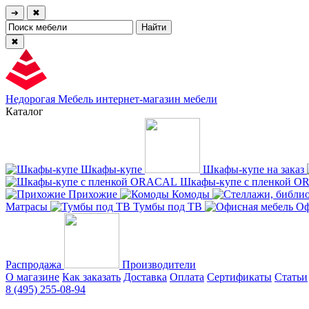
➔
✖
✖
Недорогая Мебель
интернет-магазин мебели
Каталог
Шкафы-купе
Шкафы-купе на заказ
Шкафы-купе с пленкой 
Прихожие
Комоды
Матрасы
Тумбы под ТВ
Оф
Распродажа
Производители
О магазине
Как заказать
Доставка
Оплата
Сертификаты
Статьи
8 (495) 255-08-94