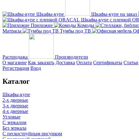
Шкафы-купе
Шкафы-купе на заказ
Шкафы-купе с пленкой 
Прихожие
Комоды
Матрасы
Тумбы под ТВ
Оф
Распродажа
Производители
О магазине
Как заказать
Доставка
Оплата
Сертификаты
Статьи
Регистрация
Вход
Каталог
Шкафы-купе
2-х дверные
3-х дверные
4-х дверные
Угловые
С зеркалом
Без зеркала
С пескоструйным рисунком