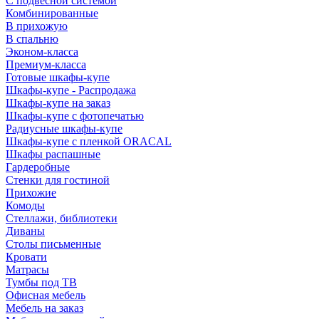
С подвесной системой
Комбинированные
В прихожую
В спальню
Эконом-класса
Премиум-класса
Готовые шкафы-купе
Шкафы-купе - Распродажа
Шкафы-купе на заказ
Шкафы-купе с фотопечатью
Радиусные шкафы-купе
Шкафы-купе с пленкой ORACAL
Шкафы распашные
Гардеробные
Стенки для гостиной
Прихожие
Комоды
Стеллажи, библиотеки
Диваны
Столы письменные
Кровати
Матрасы
Тумбы под ТВ
Офисная мебель
Мебель на заказ