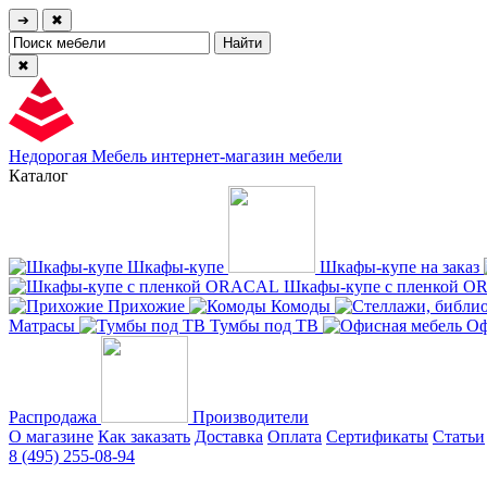
➔
✖
✖
Недорогая Мебель
интернет-магазин мебели
Каталог
Шкафы-купе
Шкафы-купе на заказ
Шкафы-купе с пленкой 
Прихожие
Комоды
Матрасы
Тумбы под ТВ
Оф
Распродажа
Производители
О магазине
Как заказать
Доставка
Оплата
Сертификаты
Статьи
8 (495) 255-08-94