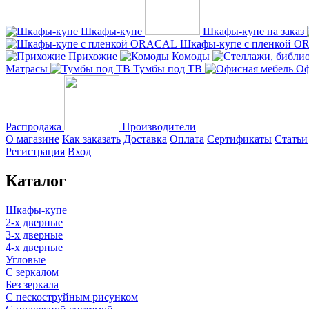
Шкафы-купе
Шкафы-купе на заказ
Шкафы-купе с пленкой 
Прихожие
Комоды
Матрасы
Тумбы под ТВ
Оф
Распродажа
Производители
О магазине
Как заказать
Доставка
Оплата
Сертификаты
Статьи
Регистрация
Вход
Каталог
Шкафы-купе
2-х дверные
3-х дверные
4-х дверные
Угловые
С зеркалом
Без зеркала
С пескоструйным рисунком