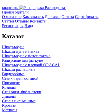
квартиры
Распродажа
Производители
О магазине
Как заказать
Доставка
Оплата
Сертификаты
Статьи
Отзывы
Контакты
Регистрация
Вход
Каталог
Шкафы-купе
Шкафы-купе на заказ
Шкафы-купе с фотопечатью
Радиусные шкафы-купе
Шкафы-купе с пленкой ORACAL
Шкафы распашные
Гардеробные
Стенки для гостиной
Прихожие
Комоды
Стеллажи, библиотеки
Диваны
Столы письменные
Кровати
Матрасы