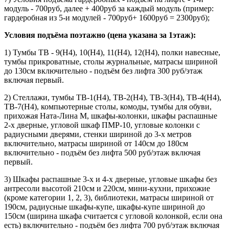
модуль - 700руб, далее + 400руб за каждый модуль (пример:
гардеробная из 5-и модулей - 700руб+ 1600руб = 2300руб);
Условия подъёма поэтажно (цена указана за 1этаж):
1) Тумбы ТВ - 9(Н4), 10(Н4), 11(Н4), 12(Н4), полки навесные,
тумбы прикроватные, столы журнальные, матрасы шириной
до 130см включительно - подъём без лифта 300 руб/этаж
включая первый.
2) Стеллажи, тумбы ТВ-1(Н4), ТВ-2(Н4), ТВ-3(Н4), ТВ-4(Н4),
ТВ-7(Н4), компьютерные столы, комоды, тумбы для обуви,
прихожая Ната-Лина М, шкафы-колонки, шкафы распашные
2-х дверные, угловой шкаф ПМР-10, угловые колонки с
радиусными дверями, стенки шириной до 3-х метров
включительно, матрасы шириной от 140см до 180см
включительно - подъём без лифта 500 руб/этаж включая
первый.
3) Шкафы распашные 3-х и 4-х дверные, угловые шкафы без
антресоли высотой 210см и 220см, мини-кухни, прихожие
(кроме категории 1, 2, 3), библиотеки, матрасы шириной от
190см, радиусные шкафы-купе, шкафы-купе шириной до
150см (ширина шкафа считается с угловой колонкой, если она
есть) включительно - подъём без лифта 700 руб/этаж включая