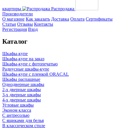
квартиры
Распродажа
Производители
О магазине
Как заказать
Доставка
Оплата
Сертификаты
Статьи
Отзывы
Контакты
Регистрация
Вход
Каталог
Шкафы-купе
Шкафы-купе на заказ
Шкафы-купе с фотопечатью
Радиусные шкафы-купе
Шкафы-купе с пленкой ORACAL
Шкафы распашные
Однодверные шкафы
2-х дверные шкафы
3-х дверные шкафы
4-х дверные шкафы
Угловые шкафы
Эконом класса
С антресолью
С ящиками для белья
В классическом стиле