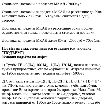
Стоимость доставки в пределах МКАД - 2000руб.
Стоимость доставки за пределы МКАД на расстояние до 79км
включительно - 2000руб + 50 руб/км, считается в одну
сторону.
Доставка за пределы МКАД на расстояние 50км и более,
осуществляется только после оплаты стоимости доставки.
Доставка за пределы МКАД далее 80км - 2000руб + 70руб/км
Подъём на этаж оплачивается отдельно (см. вкладку
"ПОДЪЁМ")
Условия подъёма
на лифте
:
1) Тумбы ТВ - 9(Н4), 10(Н4), 11(Н4), 12(Н4), полки навесные,
тумбы прикроватные, столы журнальные, матрасы шириной
до 120см включительно - подъём на лифте - 500руб;
2) Стеллажи, тумбы ТВ-1(Н4), ТВ-2(Н4), ТВ-3(Н4), ТВ-4(Н4),
ТВ-7(Н4), компьютерные столы, комоды, тумбы для обуви,
прихожие Вика (кроме категории 2), прихожая Ната-Лина М,
шкафы-колонки, шкафы распашные 2-х дверные, угловой
шкаф ПМР-10, угловые колонки с радиусными дверями,
матрасы шириной от 130см до 160см включительно - подъём