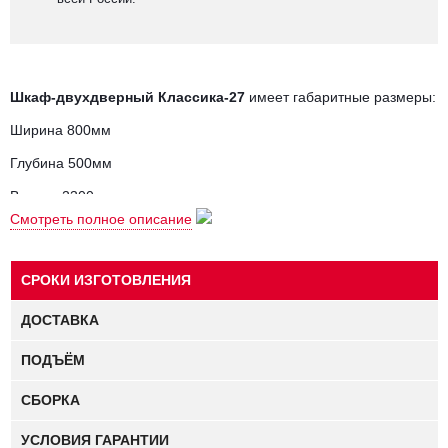
Шкаф-двухдверный Классика-27
имеет габаритные размеры:
Ширина 800мм
Глубина 500мм
Высота 2300мм
Смотреть полное описание
Шкаф-двухдверный
внутри оборудован
полками 5 шт. (6 ниш
для одежды).
СРОКИ ИЗГОТОВЛЕНИЯ
Задняя стенка шкафа - МДФ толщиной 4 мм, Белого цвета.
Возможно изготовление по индивидуальным размерам.
ДОСТАВКА
ПОДЪЁМ
СБОРКА
УСЛОВИЯ ГАРАНТИИ