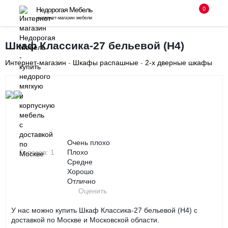
0
Недорогая Мебель
интернет-магазин мебели
8 (495) 255-08-94
Шкаф Классика-27 бельевой (Н4)
с 10-00 до 18-00 без выходных
Интернет-магазин
-
Шкафы распашные
-
2-х дверные шкафы
Заказать звонок
‹
›
Очень плохо
Голосов: 1
Плохо
Средне
Хорошо
Отлично
Оценить
У нас можно купить Шкаф Классика-27 бельевой (Н4) с
доставкой по Москве и Московской области.