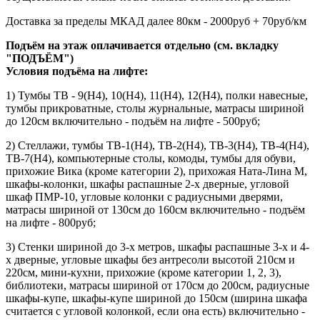
Доставка за пределы МКАД далее 80км - 2000руб + 70руб/км
Подъём на этаж оплачивается отдельно (см. вкладку
"ПОДЪЁМ")
Условия подъёма
на лифте
:
1) Тумбы ТВ - 9(Н4), 10(Н4), 11(Н4), 12(Н4), полки навесные,
тумбы прикроватные, столы журнальные, матрасы шириной
до 120см включительно - подъём на лифте - 500руб;
2) Стеллажи, тумбы ТВ-1(Н4), ТВ-2(Н4), ТВ-3(Н4), ТВ-4(Н4),
ТВ-7(Н4), компьютерные столы, комоды, тумбы для обуви,
прихожие Вика (кроме категории 2), прихожая Ната-Лина М,
шкафы-колонки, шкафы распашные 2-х дверные, угловой
шкаф ПМР-10, угловые колонки с радиусными дверями,
матрасы шириной от 130см до 160см включительно - подъём
на лифте - 800руб;
3) Стенки шириной до 3-х метров, шкафы распашные 3-х и 4-
х дверные, угловые шкафы без антресоли высотой 210см и
220см, мини-кухни, прихожие (кроме категории 1, 2, 3),
библиотеки, матрасы шириной от 170см до 200см, радиусные
шкафы-купе, шкафы-купе шириной до 150см (ширина шкафа
считается с угловой колонкой, если она есть) включительно -