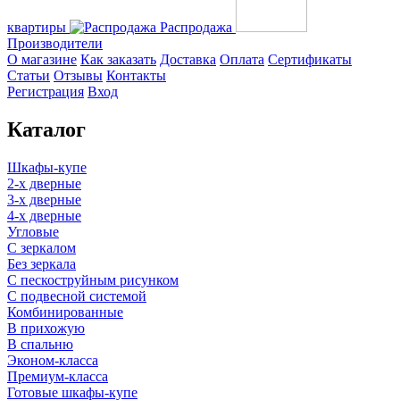
квартиры
Распродажа
Производители
О магазине
Как заказать
Доставка
Оплата
Сертификаты
Статьи
Отзывы
Контакты
Регистрация
Вход
Каталог
Шкафы-купе
2-х дверные
3-х дверные
4-х дверные
Угловые
С зеркалом
Без зеркала
С пескоструйным рисунком
С подвесной системой
Комбинированные
В прихожую
В спальню
Эконом-класса
Премиум-класса
Готовые шкафы-купе