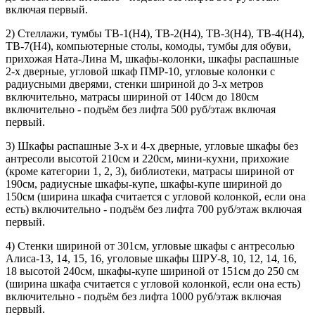
включая первый.
2) Стеллажи, тумбы ТВ-1(Н4), ТВ-2(Н4), ТВ-3(Н4), ТВ-4(Н4),
ТВ-7(Н4), компьютерные столы, комоды, тумбы для обуви,
прихожая Ната-Лина М, шкафы-колонки, шкафы распашные
2-х дверные, угловой шкаф ПМР-10, угловые колонки с
радиусными дверями, стенки шириной до 3-х метров
включительно, матрасы шириной от 140см до 180см
включительно - подъём без лифта 500 руб/этаж включая
первый.
3) Шкафы распашные 3-х и 4-х дверные, угловые шкафы без
антресоли высотой 210см и 220см, мини-кухни, прихожие
(кроме категории 1, 2, 3), библиотеки, матрасы шириной от
190см, радиусные шкафы-купе, шкафы-купе шириной до
150см (ширина шкафа считается с угловой колонкой, если она
есть) включительно - подъём без лифта 700 руб/этаж включая
первый.
4) Стенки шириной от 301см, угловые шкафы с антресолью
Алиса-13, 14, 15, 16, уголовые шкафы ШРУ-8, 10, 12, 14, 16,
18 высотой 240см, шкафы-купе шириной от 151см до 250 см
(ширина шкафа считается с угловой колонкой, если она есть)
включительно - подъём без лифта 1000 руб/этаж включая
первый.