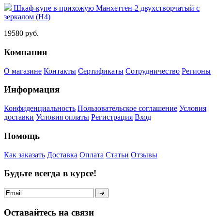
Шкаф-купе в прихожую Манхеттен-2 двухстворчатый с
зеркалом (Н4)
19580 руб.
Компания
О магазине
Контакты
Сертификаты
Сотрудничество
Регионы
Информация
Конфиденциальность
Пользовательское соглашение
Условия
доставки
Условия оплаты
Регистрация
Вход
Помощь
Как заказать
Доставка
Оплата
Статьи
Отзывы
Будьте всегда в курсе!
Оставайтесь на связи