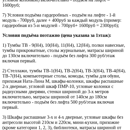
1600руб;
7) Условия подъёма гардеробных - подъём на лифте - 1-й
модуль - 700руб, далее + 400руб за каждый модуль (пример:
гардеробная из 5-и модулей - 700руб+ 1600руб = 2300руб);
Условия подъёма поэтажно (цена указана за 1этаж):
1) Тумбы ТВ - 9(Н4), 10(Н4), 11(Н4), 12(Н4), полки навесные,
тумбы прикроватные, столы журнальные, матрасы шириной
до 130см включительно - подъём без лифта 300 руб/этаж
включая первый.
2) Стеллажи, тумбы ТВ-1(Н4), ТВ-2(Н4), ТВ-3(Н4), ТВ-4(Н4),
ТВ-7(Н4), компьютерные столы, комоды, тумбы для обуви,
прихожая Ната-Лина М, шкафы-колонки, шкафы распашные
2-х дверные, угловой шкаф ПМР-10, угловые колонки с
радиусными дверями, стенки шириной до 3-х метров
включительно, матрасы шириной от 140см до 180см
включительно - подъём без лифта 500 руб/этаж включая
первый.
3) Шкафы распашные 3-х и 4-х дверные, угловые шкафы без
антресоли высотой 210см и 220см, мини-кухни, прихожие
(кроме категории 1, 2, 3), библиотеки, матрасы шириной от