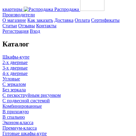
квартиры
Распродажа
Производители
О магазине
Как заказать
Доставка
Оплата
Сертификаты
Статьи
Отзывы
Контакты
Регистрация
Вход
Каталог
Шкафы-купе
2-х дверные
3-х дверные
4-х дверные
Угловые
С зеркалом
Без зеркала
С пескоструйным рисунком
С подвесной системой
Комбинированные
В прихожую
В спальню
Эконом-класса
Премиум-класса
Готовые шкафы-купе