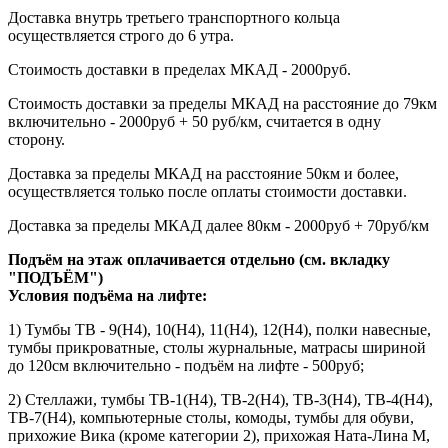
Доставка внутрь третьего транспортного кольца
осуществляется строго до 6 утра.
Стоимость доставки в пределах МКАД - 2000руб.
Стоимость доставки за пределы МКАД на расстояние до 79км
включительно - 2000руб + 50 руб/км, считается в одну
сторону.
Доставка за пределы МКАД на расстояние 50км и более,
осуществляется только после оплаты стоимости доставки.
Доставка за пределы МКАД далее 80км - 2000руб + 70руб/км
Подъём на этаж оплачивается отдельно (см. вкладку
"ПОДЪЁМ")
Условия подъёма
на лифте
:
1) Тумбы ТВ - 9(Н4), 10(Н4), 11(Н4), 12(Н4), полки навесные,
тумбы прикроватные, столы журнальные, матрасы шириной
до 120см включительно - подъём на лифте - 500руб;
2) Стеллажи, тумбы ТВ-1(Н4), ТВ-2(Н4), ТВ-3(Н4), ТВ-4(Н4),
ТВ-7(Н4), компьютерные столы, комоды, тумбы для обуви,
прихожие Вика (кроме категории 2), прихожая Ната-Лина М,