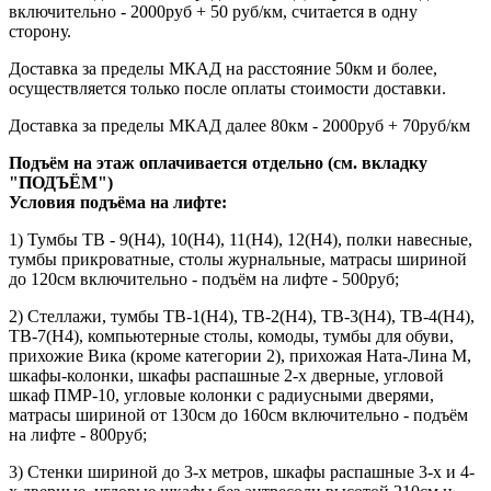
включительно - 2000руб + 50 руб/км, считается в одну
сторону.
Доставка за пределы МКАД на расстояние 50км и более,
осуществляется только после оплаты стоимости доставки.
Доставка за пределы МКАД далее 80км - 2000руб + 70руб/км
Подъём на этаж оплачивается отдельно (см. вкладку
"ПОДЪЁМ")
Условия подъёма
на лифте
:
1) Тумбы ТВ - 9(Н4), 10(Н4), 11(Н4), 12(Н4), полки навесные,
тумбы прикроватные, столы журнальные, матрасы шириной
до 120см включительно - подъём на лифте - 500руб;
2) Стеллажи, тумбы ТВ-1(Н4), ТВ-2(Н4), ТВ-3(Н4), ТВ-4(Н4),
ТВ-7(Н4), компьютерные столы, комоды, тумбы для обуви,
прихожие Вика (кроме категории 2), прихожая Ната-Лина М,
шкафы-колонки, шкафы распашные 2-х дверные, угловой
шкаф ПМР-10, угловые колонки с радиусными дверями,
матрасы шириной от 130см до 160см включительно - подъём
на лифте - 800руб;
3) Стенки шириной до 3-х метров, шкафы распашные 3-х и 4-