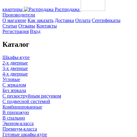
квартиры
Распродажа
Производители
О магазине
Как заказать
Доставка
Оплата
Сертификаты
Статьи
Отзывы
Контакты
Регистрация
Вход
Каталог
Шкафы-купе
2-х дверные
3-х дверные
4-х дверные
Угловые
С зеркалом
Без зеркала
С пескоструйным рисунком
С подвесной системой
Комбинированные
В прихожую
В спальню
Эконом-класса
Премиум-класса
Готовые шкафы-купе