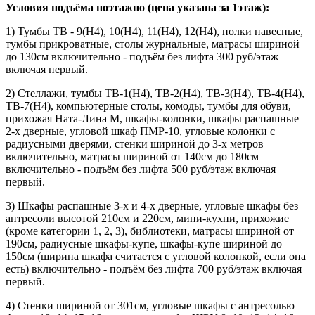
Условия подъёма поэтажно (цена указана за 1этаж):
1) Тумбы ТВ - 9(Н4), 10(Н4), 11(Н4), 12(Н4), полки навесные,
тумбы прикроватные, столы журнальные, матрасы шириной
до 130см включительно - подъём без лифта 300 руб/этаж
включая первый.
2) Стеллажи, тумбы ТВ-1(Н4), ТВ-2(Н4), ТВ-3(Н4), ТВ-4(Н4),
ТВ-7(Н4), компьютерные столы, комоды, тумбы для обуви,
прихожая Ната-Лина М, шкафы-колонки, шкафы распашные
2-х дверные, угловой шкаф ПМР-10, угловые колонки с
радиусными дверями, стенки шириной до 3-х метров
включительно, матрасы шириной от 140см до 180см
включительно - подъём без лифта 500 руб/этаж включая
первый.
3) Шкафы распашные 3-х и 4-х дверные, угловые шкафы без
антресоли высотой 210см и 220см, мини-кухни, прихожие
(кроме категории 1, 2, 3), библиотеки, матрасы шириной от
190см, радиусные шкафы-купе, шкафы-купе шириной до
150см (ширина шкафа считается с угловой колонкой, если она
есть) включительно - подъём без лифта 700 руб/этаж включая
первый.
4) Стенки шириной от 301см, угловые шкафы с антресолью