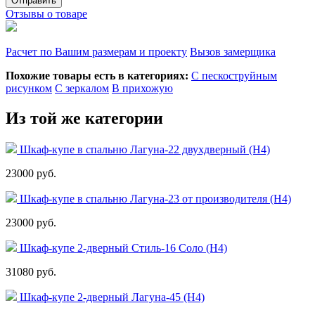
Отзывы о товаре
Расчет по Вашим размерам и проекту
Вызов замерщика
Похожие товары есть в категориях:
С пескоструйным
рисунком
С зеркалом
В прихожую
Из той же категории
Шкаф-купе в спальню Лагуна-22 двухдверный (Н4)
23000 руб.
Шкаф-купе в спальню Лагуна-23 от производителя (Н4)
23000 руб.
Шкаф-купе 2-дверный Стиль-16 Соло (Н4)
31080 руб.
Шкаф-купе 2-дверный Лагуна-45 (Н4)