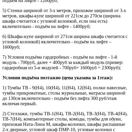
подъём на лифте - 1200руб;
5) Стенки шириной от 3-х метров, прихожие шириной от 3-х
метров, шкафы-купе шириной от 221см до 270см (ширина
шкафа считается с угловой колонкой, если она есть)
включительно - подъём на лифте - 1400руб;
6) Шкафы-купе шириной от 271см ширина шкафа считается с
угловой колонкой) включительно - подъём на лифте –
1600руб;
7) Условия подъёма гардеробных - подъём на лифте - 1-й
модуль - 700руб, далее + 400руб за каждый модуль (пример:
гардеробная из 5-и модулей - 700руб+ 1600руб = 2300руб);
Условия подъёма поэтажно (цена указана за 1этаж):
1) Тумбы ТВ - 9(Н4), 10(Н4), 11(Н4), 12(Н4), полки навесные,
тумбы прикроватные, столы журнальные, матрасы шириной
до 130см включительно - подъём без лифта 300 руб/этаж
включая первый.
2) Стеллажи, тумбы ТВ-1(Н4), ТВ-2(Н4), ТВ-3(Н4), ТВ-4(Н4),
ТВ-7(Н4), компьютерные столы, комоды, тумбы для обуви,
прихожая Ната-Лина М, шкафы-колонки, шкафы распашные
2-х дверные, угловой шкаф ПМР-10, угловые колонки с