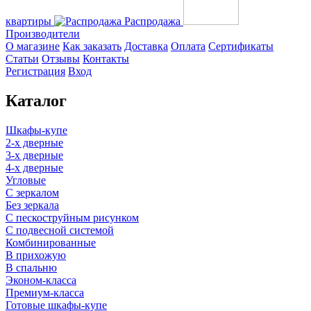
квартиры
Распродажа
Производители
О магазине
Как заказать
Доставка
Оплата
Сертификаты
Статьи
Отзывы
Контакты
Регистрация
Вход
Каталог
Шкафы-купе
2-х дверные
3-х дверные
4-х дверные
Угловые
С зеркалом
Без зеркала
С пескоструйным рисунком
С подвесной системой
Комбинированные
В прихожую
В спальню
Эконом-класса
Премиум-класса
Готовые шкафы-купе