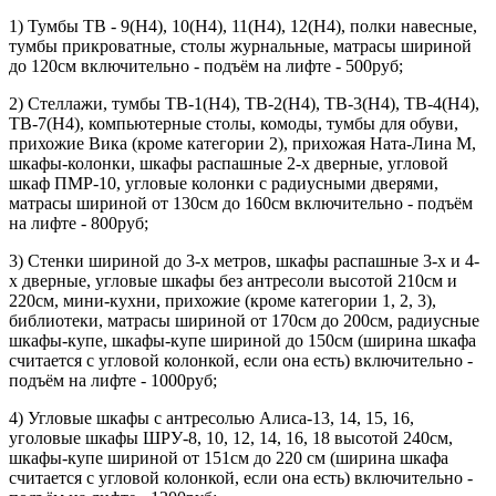
1) Тумбы ТВ - 9(Н4), 10(Н4), 11(Н4), 12(Н4), полки навесные,
тумбы прикроватные, столы журнальные, матрасы шириной
до 120см включительно - подъём на лифте - 500руб;
2) Стеллажи, тумбы ТВ-1(Н4), ТВ-2(Н4), ТВ-3(Н4), ТВ-4(Н4),
ТВ-7(Н4), компьютерные столы, комоды, тумбы для обуви,
прихожие Вика (кроме категории 2), прихожая Ната-Лина М,
шкафы-колонки, шкафы распашные 2-х дверные, угловой
шкаф ПМР-10, угловые колонки с радиусными дверями,
матрасы шириной от 130см до 160см включительно - подъём
на лифте - 800руб;
3) Стенки шириной до 3-х метров, шкафы распашные 3-х и 4-
х дверные, угловые шкафы без антресоли высотой 210см и
220см, мини-кухни, прихожие (кроме категории 1, 2, 3),
библиотеки, матрасы шириной от 170см до 200см, радиусные
шкафы-купе, шкафы-купе шириной до 150см (ширина шкафа
считается с угловой колонкой, если она есть) включительно -
подъём на лифте - 1000руб;
4) Угловые шкафы с антресолью Алиса-13, 14, 15, 16,
уголовые шкафы ШРУ-8, 10, 12, 14, 16, 18 высотой 240см,
шкафы-купе шириной от 151см до 220 см (ширина шкафа
считается с угловой колонкой, если она есть) включительно -