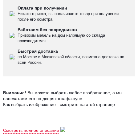
Оплата при получении
Никакого риска, вы оплачиваете товар при получении
после его осмотра.
Работаем без посредников
Привозим мебель на дом напрямую со склада
производителя.
Быстрая доставка
по Москве и Московской области, возможна доставка по
всей России.
Внимание!
Вы можете выбрать любое изображение, а мы
напечатаем его на дверях шкафа-купе.
Как выбрать изображение - смотрите на этой странице
.
Серия шкафов-купе с фотопечатью
"Калисто"
представлена в
Смотреть полное описание
широкой гамме цветовых и конструктивных решений.