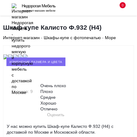
0
Недорогая Мебель
интернет-магазин мебели
8 (495) 255-08-94
Шкаф-купе Калисто Ф.932 (Н4)
с 10-00 до 18-00 без выходных
Интернет-магазин
-
Шкафы-купе с фотопечатью
-
Море
Заказать звонок
‹
›
ИЗМЕНЕНИЕ РАЗМЕРА И ЦВЕТА
Очень плохо
Голосов: 9
Плохо
Средне
Хорошо
Отлично
Оценить
У нас можно купить Шкаф-купе Калисто Ф.932 (Н4) с
доставкой по Москве и Московской области.