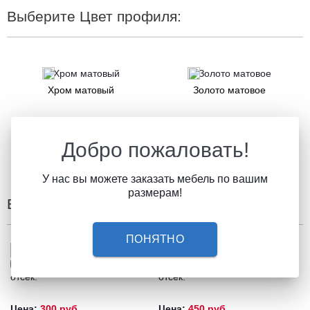
Выберите Цвет профиля:
Хром матовый
Золото матовое
Добро пожаловать!
Шампань матовая
Бронза матовая
У нас вы можете заказать мебель по вашим
размерам!
Выберите дополнительные элементы:
ПОНЯТНО
Доп. полка в бельевой
Доп. полка в платяной
отсек:
отсек:
Цена:
300 руб.
Цена:
450 руб.