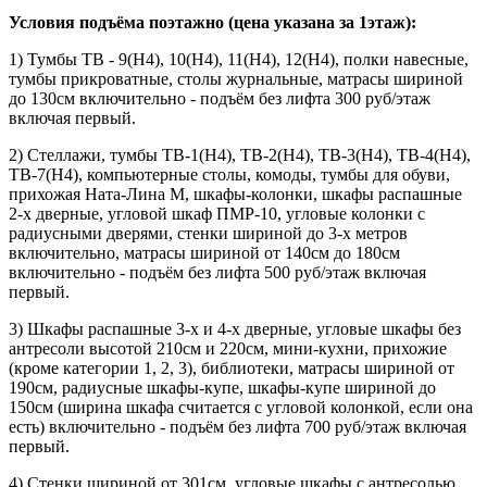
Условия подъёма поэтажно (цена указана за 1этаж):
1) Тумбы ТВ - 9(Н4), 10(Н4), 11(Н4), 12(Н4), полки навесные,
тумбы прикроватные, столы журнальные, матрасы шириной
до 130см включительно - подъём без лифта 300 руб/этаж
включая первый.
2) Стеллажи, тумбы ТВ-1(Н4), ТВ-2(Н4), ТВ-3(Н4), ТВ-4(Н4),
ТВ-7(Н4), компьютерные столы, комоды, тумбы для обуви,
прихожая Ната-Лина М, шкафы-колонки, шкафы распашные
2-х дверные, угловой шкаф ПМР-10, угловые колонки с
радиусными дверями, стенки шириной до 3-х метров
включительно, матрасы шириной от 140см до 180см
включительно - подъём без лифта 500 руб/этаж включая
первый.
3) Шкафы распашные 3-х и 4-х дверные, угловые шкафы без
антресоли высотой 210см и 220см, мини-кухни, прихожие
(кроме категории 1, 2, 3), библиотеки, матрасы шириной от
190см, радиусные шкафы-купе, шкафы-купе шириной до
150см (ширина шкафа считается с угловой колонкой, если она
есть) включительно - подъём без лифта 700 руб/этаж включая
первый.
4) Стенки шириной от 301см, угловые шкафы с антресолью