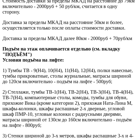
Стоимость доставки за пределы МКАД на расстояние до 79км
включительно - 2000руб + 50 руб/км, считается в одну
сторону.
Доставка за пределы МКАД на расстояние 50км и более,
осуществляется только после оплаты стоимости доставки.
Доставка за пределы МКАД далее 80км - 2000руб + 70руб/км
Подъём на этаж оплачивается отдельно (см. вкладку
"ПОДЪЁМ")
Условия подъёма
на лифте
:
1) Тумбы ТВ - 9(Н4), 10(Н4), 11(Н4), 12(Н4), полки навесные,
тумбы прикроватные, столы журнальные, матрасы шириной
до 120см включительно - подъём на лифте - 500руб;
2) Стеллажи, тумбы ТВ-1(Н4), ТВ-2(Н4), ТВ-3(Н4), ТВ-4(Н4),
ТВ-7(Н4), компьютерные столы, комоды, тумбы для обуви,
прихожие Вика (кроме категории 2), прихожая Ната-Лина М,
шкафы-колонки, шкафы распашные 2-х дверные, угловой
шкаф ПМР-10, угловые колонки с радиусными дверями,
матрасы шириной от 130см до 160см включительно - подъём
на лифте - 800руб;
3) Стенки шириной до 3-х метров, шкафы распашные 3-х и 4-