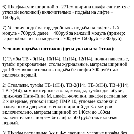
6) Шкафы-купе шириной от 271см ширина шкафа считается с
угловой колонкой) включительно - подъём на лифте –
1600руб;
7) Условия подъёма гардеробных - подъём на лифте - 1-й
модуль - 700руб, далее + 400руб за каждый модуль (пример:
гардеробная из 5-и модулей - 700руб+ 1600руб = 2300руб);
Условия подъёма поэтажно (цена указана за 1этаж):
1) Тумбы ТВ - 9(Н4), 10(Н4), 11(Н4), 12(Н4), полки навесные,
тумбы прикроватные, столы журнальные, матрасы шириной
до 130см включительно - подъём без лифта 300 руб/этаж
включая первый.
2) Стеллажи, тумбы ТВ-1(Н4), ТВ-2(Н4), ТВ-3(Н4), ТВ-4(Н4),
ТВ-7(Н4), компьютерные столы, комоды, тумбы для обуви,
прихожая Ната-Лина М, шкафы-колонки, шкафы распашные
2-х дверные, угловой шкаф ПМР-10, угловые колонки с
радиусными дверями, стенки шириной до 3-х метров
включительно, матрасы шириной от 140см до 180см
включительно - подъём без лифта 500 руб/этаж включая
первый.
3) Шкафы распашные 3-х и 4-х дверные, угловые шкафы без