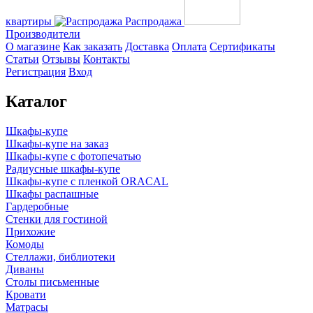
квартиры
Распродажа
Производители
О магазине
Как заказать
Доставка
Оплата
Сертификаты
Статьи
Отзывы
Контакты
Регистрация
Вход
Каталог
Шкафы-купе
Шкафы-купе на заказ
Шкафы-купе с фотопечатью
Радиусные шкафы-купе
Шкафы-купе с пленкой ORACAL
Шкафы распашные
Гардеробные
Стенки для гостиной
Прихожие
Комоды
Стеллажи, библиотеки
Диваны
Столы письменные
Кровати
Матрасы