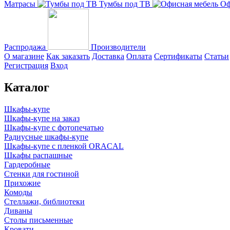
Матрасы
Тумбы под ТВ
Оф
Распродажа
Производители
О магазине
Как заказать
Доставка
Оплата
Сертификаты
Статьи
Регистрация
Вход
Каталог
Шкафы-купе
Шкафы-купе на заказ
Шкафы-купе с фотопечатью
Радиусные шкафы-купе
Шкафы-купе с пленкой ORACAL
Шкафы распашные
Гардеробные
Стенки для гостиной
Прихожие
Комоды
Стеллажи, библиотеки
Диваны
Столы письменные
Кровати