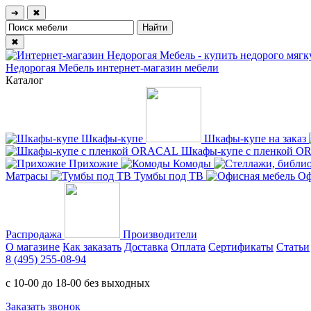
➔
✖
✖
Недорогая Мебель
интернет-магазин мебели
Каталог
Шкафы-купе
Шкафы-купе на заказ
Шкафы-купе с пленкой 
Прихожие
Комоды
Матрасы
Тумбы под ТВ
Оф
Распродажа
Производители
О магазине
Как заказать
Доставка
Оплата
Сертификаты
Статьи
8 (495) 255-08-94
с 10-00 до 18-00 без выходных
Заказать звонок