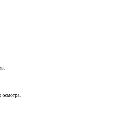
ов.
о осмотра.