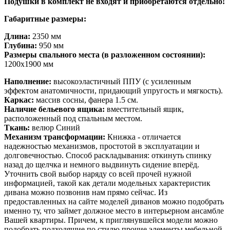
Подушки в комплект не входят и приобретаются отдельно!
Габаритные размеры:
Длина:
2350 мм
Глубина:
950 мм
Размеры спального места (в разложенном состоянии):
1200x1900 мм
Наполнение:
высокоэластичный ППУ (с усиленным
эффектом анатомичности, придающий упругость и мягкость).
Каркас:
массив сосны, фанера 1.5 см.
Наличие бельевого ящика:
вместительный ящик,
расположенный под спальным местом.
Ткань:
велюр Синий
Механизм трансформации:
Книжка - отличается
надежностью механизмов, простотой в эксплуатации и
долговечностью. Способ раскладывания: откинуть спинку
назад до щелчка и немного выдвинуть сидение вперёд.
Уточнить свой выбор наряду со всей прочей нужной
информацией, такой как детали модельных характеристик
дивана можно позвонив нам прямо сейчас. Из
предоставленных на сайте моделей диванов можно подобрать
именно ту, что займет должное место в интерьерном ансамбле
Вашей квартиры. Причем, к приглянувшейся модели можно
подобрать подходящие по стилю прочие элементы мебельной