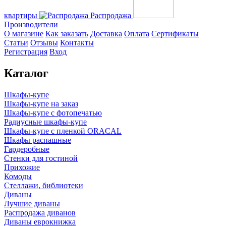
квартиры
Распродажа
Производители
О магазине
Как заказать
Доставка
Оплата
Сертификаты
Статьи
Отзывы
Контакты
Регистрация
Вход
Каталог
Шкафы-купе
Шкафы-купе на заказ
Шкафы-купе с фотопечатью
Радиусные шкафы-купе
Шкафы-купе с пленкой ORACAL
Шкафы распашные
Гардеробные
Стенки для гостиной
Прихожие
Комоды
Стеллажи, библиотеки
Диваны
Лучшие диваны
Распродажа диванов
Диваны еврокнижка