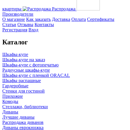
квартиры
Распродажа
Производители
О магазине
Как заказать
Доставка
Оплата
Сертификаты
Статьи
Отзывы
Контакты
Регистрация
Вход
Каталог
Шкафы-купе
Шкафы-купе на заказ
Шкафы-купе с фотопечатью
Радиусные шкафы-купе
Шкафы-купе с пленкой ORACAL
Шкафы распашные
Гардеробные
Стенки для гостиной
Прихожие
Комоды
Стеллажи, библиотеки
Диваны
Лучшие диваны
Распродажа диванов
Диваны еврокнижка