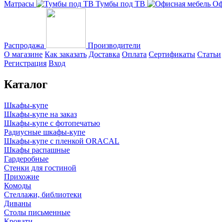
Матрасы
Тумбы под ТВ
Оф
Распродажа
Производители
О магазине
Как заказать
Доставка
Оплата
Сертификаты
Статьи
Регистрация
Вход
Каталог
Шкафы-купе
Шкафы-купе на заказ
Шкафы-купе с фотопечатью
Радиусные шкафы-купе
Шкафы-купе с пленкой ORACAL
Шкафы распашные
Гардеробные
Стенки для гостиной
Прихожие
Комоды
Стеллажи, библиотеки
Диваны
Столы письменные
Кровати