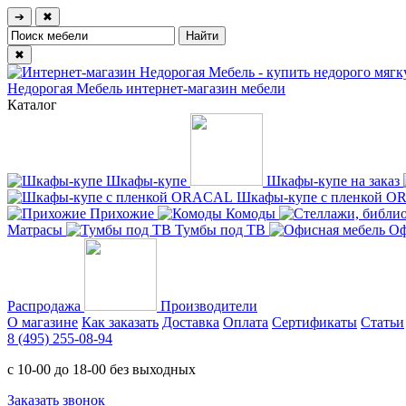
➔
✖
✖
Недорогая Мебель
интернет-магазин мебели
Каталог
Шкафы-купе
Шкафы-купе на заказ
Шкафы-купе с пленкой 
Прихожие
Комоды
Матрасы
Тумбы под ТВ
Оф
Распродажа
Производители
О магазине
Как заказать
Доставка
Оплата
Сертификаты
Статьи
8 (495) 255-08-94
с 10-00 до 18-00 без выходных
Заказать звонок