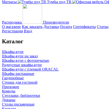
Матрасы
Тумбы под ТВ
Оф
Распродажа
Производители
О магазине
Как заказать
Доставка
Оплата
Сертификаты
Статьи
Регистрация
Вход
Каталог
Шкафы-купе
Шкафы-купе на заказ
Шкафы-купе с фотопечатью
Радиусные шкафы-купе
Шкафы-купе с пленкой ORACAL
Шкафы распашные
Гардеробные
Стенки для гостиной
Прихожие
Комоды
Стеллажи, библиотеки
Диваны
Столы письменные
Кровати