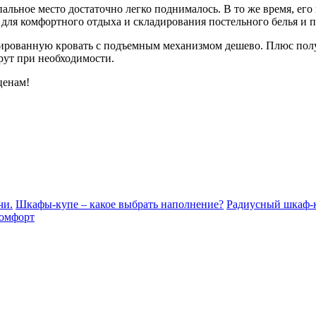
льное место достаточно легко поднималось. В то же время, ег
для комфортного отдыха и складирования постельного белья и 
рованную кровать с подъемным механизмом дешево. Плюс полу
ерут при необходимости.
ценам!
чи.
Шкафы-купе – какое выбрать наполнение?
Радиусный шкаф-к
комфорт