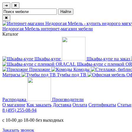
➔
✖
✖
Недорогая Мебель
интернет-магазин мебели
Каталог
Шкафы-купе
Шкафы-купе на заказ
Шкафы-купе с пленкой 
Прихожие
Комоды
Матрасы
Тумбы под ТВ
Оф
Распродажа
Производители
О магазине
Как заказать
Доставка
Оплата
Сертификаты
Статьи
8 (495) 255-08-94
с 10-00 до 18-00 без выходных
Заказать звонок