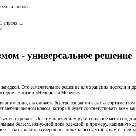
ель в любой...
апреля. ...
а:
мом - универсальное решение
 загадкой. Это замечательное решение для хранения постели и 
нтернет-магазин «Недорогая Мебель».
му вниманию, вы сможете быстро ознакомиться с ассортиментом 
ет мебели эконом класса, который будет соответствовать всем в
бычную кровать. Легким движением руки спальное место поднима
ельным бельем, ненужной пока одеждой, к примеру, какими-то д
ое – знать, каких размеров она должна быть, чтобы вам на ней 