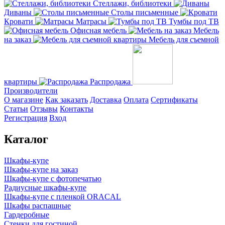
Стеллажи, библиотеки
Диваны
Столы письменные
Кровати
Матрасы
Тумбы под ТВ
Офисная мебель
Мебель
на заказ
Мебель для съемной
квартиры
Распродажа
Производители
О магазине
Как заказать
Доставка
Оплата
Сертификаты
Статьи
Отзывы
Контакты
Регистрация
Вход
Каталог
Шкафы-купе
Шкафы-купе на заказ
Шкафы-купе с фотопечатью
Радиусные шкафы-купе
Шкафы-купе с пленкой ORACAL
Шкафы распашные
Гардеробные
Стенки для гостиной