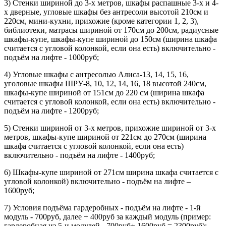
3) Стенки шириной до 3-х метров, шкафы распашные 3-х и 4-
х дверные, угловые шкафы без антресоли высотой 210см и
220см, мини-кухни, прихожие (кроме категории 1, 2, 3),
библиотеки, матрасы шириной от 170см до 200см, радиусные
шкафы-купе, шкафы-купе шириной до 150см (ширина шкафа
считается с угловой колонкой, если она есть) включительно -
подъём на лифте - 1000руб;
4) Угловые шкафы с антресолью Алиса-13, 14, 15, 16,
уголовые шкафы ШРУ-8, 10, 12, 14, 16, 18 высотой 240см,
шкафы-купе шириной от 151см до 220 см (ширина шкафа
считается с угловой колонкой, если она есть) включительно -
подъём на лифте - 1200руб;
5) Стенки шириной от 3-х метров, прихожие шириной от 3-х
метров, шкафы-купе шириной от 221см до 270см (ширина
шкафа считается с угловой колонкой, если она есть)
включительно - подъём на лифте - 1400руб;
6) Шкафы-купе шириной от 271см ширина шкафа считается с
угловой колонкой) включительно - подъём на лифте –
1600руб;
7) Условия подъёма гардеробных - подъём на лифте - 1-й
модуль - 700руб, далее + 400руб за каждый модуль (пример:
гардеробная из 5-и модулей - 700руб+ 1600руб = 2300руб);