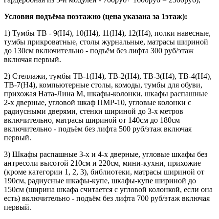
Условия подъёма поэтажно (цена указана за 1этаж):
1) Тумбы ТВ - 9(Н4), 10(Н4), 11(Н4), 12(Н4), полки навесные,
тумбы прикроватные, столы журнальные, матрасы шириной
до 130см включительно - подъём без лифта 300 руб/этаж
включая первый.
2) Стеллажи, тумбы ТВ-1(Н4), ТВ-2(Н4), ТВ-3(Н4), ТВ-4(Н4),
ТВ-7(Н4), компьютерные столы, комоды, тумбы для обуви,
прихожая Ната-Лина М, шкафы-колонки, шкафы распашные
2-х дверные, угловой шкаф ПМР-10, угловые колонки с
радиусными дверями, стенки шириной до 3-х метров
включительно, матрасы шириной от 140см до 180см
включительно - подъём без лифта 500 руб/этаж включая
первый.
3) Шкафы распашные 3-х и 4-х дверные, угловые шкафы без
антресоли высотой 210см и 220см, мини-кухни, прихожие
(кроме категории 1, 2, 3), библиотеки, матрасы шириной от
190см, радиусные шкафы-купе, шкафы-купе шириной до
150см (ширина шкафа считается с угловой колонкой, если она
есть) включительно - подъём без лифта 700 руб/этаж включая
первый.