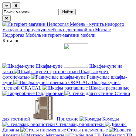
➔
✖
✖
Недорогая Мебель
интернет-магазин мебели
Каталог
Шкафы-купе
Шкафы-купе на
заказ
Шкафы-купе с
фотопечатью
Радиусные шкафы-
купе
Шкафы-купе с
пленкой ORACAL
Шкафы распашные
Гардеробные
Стенки
для гостиной
Прихожие
Комоды
Стеллажи, библиотеки
Диваны
Столы письменные
Кровати
Матрасы
Тумбы под ТВ