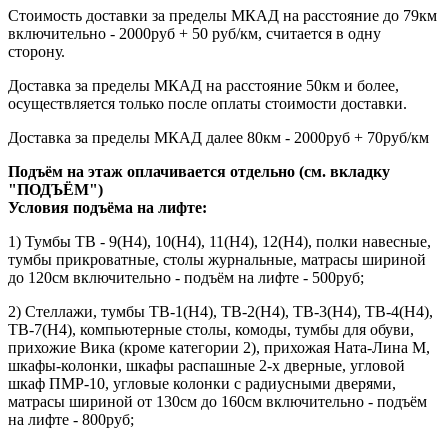
Стоимость доставки за пределы МКАД на расстояние до 79км
включительно - 2000руб + 50 руб/км, считается в одну
сторону.
Доставка за пределы МКАД на расстояние 50км и более,
осуществляется только после оплаты стоимости доставки.
Доставка за пределы МКАД далее 80км - 2000руб + 70руб/км
Подъём на этаж оплачивается отдельно (см. вкладку
"ПОДЪЁМ")
Условия подъёма
на лифте
:
1) Тумбы ТВ - 9(Н4), 10(Н4), 11(Н4), 12(Н4), полки навесные,
тумбы прикроватные, столы журнальные, матрасы шириной
до 120см включительно - подъём на лифте - 500руб;
2) Стеллажи, тумбы ТВ-1(Н4), ТВ-2(Н4), ТВ-3(Н4), ТВ-4(Н4),
ТВ-7(Н4), компьютерные столы, комоды, тумбы для обуви,
прихожие Вика (кроме категории 2), прихожая Ната-Лина М,
шкафы-колонки, шкафы распашные 2-х дверные, угловой
шкаф ПМР-10, угловые колонки с радиусными дверями,
матрасы шириной от 130см до 160см включительно - подъём
на лифте - 800руб;