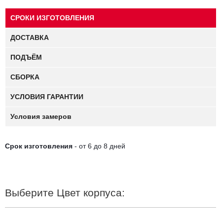
для одежды.
СРОКИ ИЗГОТОВЛЕНИЯ
Задняя стенка шкафа - МДФ толщиной 4 мм, Белого цвета.
Возможно изготовление по индивидуальным размерам.
ДОСТАВКА
ПОДЪЁМ
СБОРКА
УСЛОВИЯ ГАРАНТИИ
Условия замеров
Срок изготовления
- от 6 до 8 дней
Выберите Цвет корпуса: