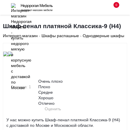
0
Недорогая Мебель
интернет-магазин мебели
8 (495) 255-08-94
Шкаф-пенал платяной Классика-9 (Н4)
с 10-00 до 18-00 без выходных
Интернет-магазин
-
Шкафы распашные
-
Однодверные шкафы
Заказать звонок
‹
›
Очень плохо
Голосов: 1
Плохо
Средне
Хорошо
Отлично
Оценить
У нас можно купить Шкаф-пенал платяной Классика-9 (Н4)
с доставкой по Москве и Московской области.