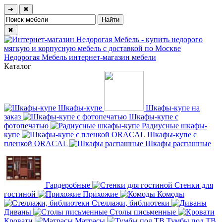
➔
✖
✖
Недорогая Мебель
интернет-магазин мебели
Каталог
Шкафы-купе
Шкафы-купе на
заказ
Шкафы-купе с
фотопечатью
Радиусные шкафы-
купе
Шкафы-купе с
пленкой ORACAL
Шкафы распашные
Гардеробные
Стенки для
гостиной
Прихожие
Комоды
Стеллажи, библиотеки
Диваны
Столы письменные
Кровати
Матрасы
Тумбы под ТВ