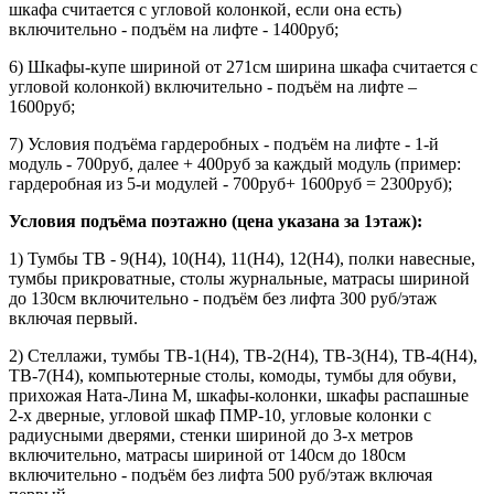
шкафа считается с угловой колонкой, если она есть)
включительно - подъём на лифте - 1400руб;
6) Шкафы-купе шириной от 271см ширина шкафа считается с
угловой колонкой) включительно - подъём на лифте –
1600руб;
7) Условия подъёма гардеробных - подъём на лифте - 1-й
модуль - 700руб, далее + 400руб за каждый модуль (пример:
гардеробная из 5-и модулей - 700руб+ 1600руб = 2300руб);
Условия подъёма поэтажно (цена указана за 1этаж):
1) Тумбы ТВ - 9(Н4), 10(Н4), 11(Н4), 12(Н4), полки навесные,
тумбы прикроватные, столы журнальные, матрасы шириной
до 130см включительно - подъём без лифта 300 руб/этаж
включая первый.
2) Стеллажи, тумбы ТВ-1(Н4), ТВ-2(Н4), ТВ-3(Н4), ТВ-4(Н4),
ТВ-7(Н4), компьютерные столы, комоды, тумбы для обуви,
прихожая Ната-Лина М, шкафы-колонки, шкафы распашные
2-х дверные, угловой шкаф ПМР-10, угловые колонки с
радиусными дверями, стенки шириной до 3-х метров
включительно, матрасы шириной от 140см до 180см
включительно - подъём без лифта 500 руб/этаж включая