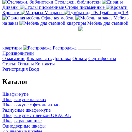
Стеллажи, библиотеки
Диваны
Столы письменные
Кровати
Матрасы
Тумбы под ТВ
Офисная мебель
Мебель
на заказ
Мебель для съемной
квартиры
Распродажа
Производители
О магазине
Как заказать
Доставка
Оплата
Сертификаты
Статьи
Отзывы
Контакты
Регистрация
Вход
Каталог
Шкафы-купе
Шкафы-купе на заказ
Шкафы-купе с фотопечатью
Радиусные шкафы-купе
Шкафы-купе с пленкой ORACAL
Шкафы распашные
Однодверные шкафы
2-х дверные шкафы