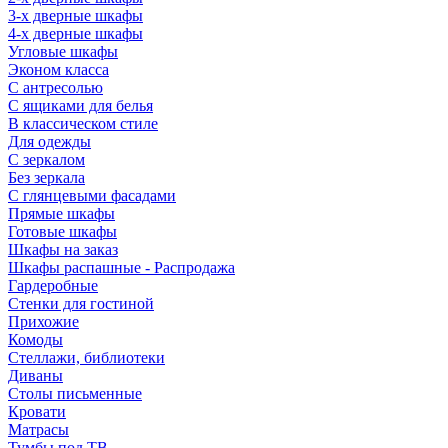
3-х дверные шкафы
4-х дверные шкафы
Угловые шкафы
Эконом класса
С антресолью
С ящиками для белья
В классическом стиле
Для одежды
С зеркалом
Без зеркала
С глянцевыми фасадами
Прямые шкафы
Готовые шкафы
Шкафы на заказ
Шкафы распашные - Распродажа
Гардеробные
Стенки для гостиной
Прихожие
Комоды
Стеллажи, библиотеки
Диваны
Столы письменные
Кровати
Матрасы
Тумбы под ТВ