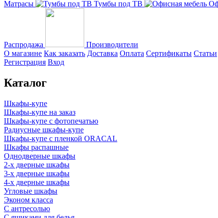
Матрасы
Тумбы под ТВ
Оф
Распродажа
Производители
О магазине
Как заказать
Доставка
Оплата
Сертификаты
Статьи
Регистрация
Вход
Каталог
Шкафы-купе
Шкафы-купе на заказ
Шкафы-купе с фотопечатью
Радиусные шкафы-купе
Шкафы-купе с пленкой ORACAL
Шкафы распашные
Однодверные шкафы
2-х дверные шкафы
3-х дверные шкафы
4-х дверные шкафы
Угловые шкафы
Эконом класса
С антресолью
С ящиками для белья