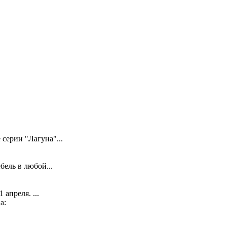
серии "Лагуна"...
ель в любой...
апреля. ...
а: