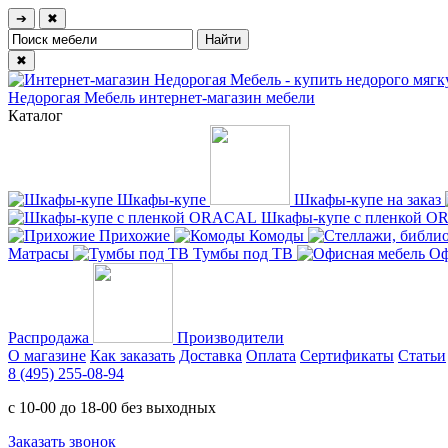
➔
✖
✖
Недорогая Мебель
интернет-магазин мебели
Каталог
Шкафы-купе
Шкафы-купе на заказ
Шкафы-купе с пленкой 
Прихожие
Комоды
Матрасы
Тумбы под ТВ
Оф
Распродажа
Производители
О магазине
Как заказать
Доставка
Оплата
Сертификаты
Статьи
8 (495) 255-08-94
с 10-00 до 18-00 без выходных
Заказать звонок