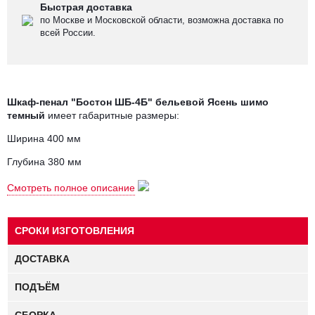
Быстрая доставка
по Москве и Московской области, возможна доставка по
всей России.
Шкаф-пенал "Бостон ШБ-4Б" бельевой
Ясень шимо
темный
имеет габаритные размеры:
Ширина 400 мм
Глубина 380 мм
Высота 2100 мм
Смотреть полное описание
Вес шкафа 43 кг.
СРОКИ ИЗГОТОВЛЕНИЯ
Шкаф-пенал
внутри оборудован
полками
. Снизу три выдвижных
ящика.
ДОСТАВКА
У шкафа цвета не комбинируются.
ПОДЪЁМ