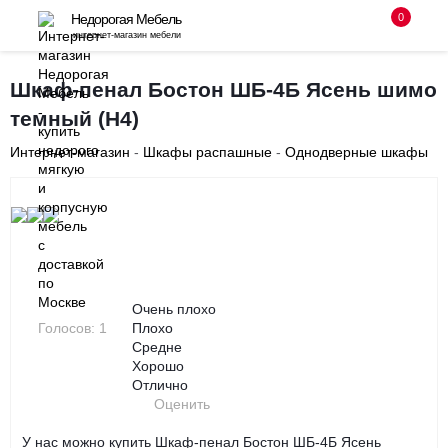
0
Недорогая Мебель
интернет-магазин мебели
8 (495) 255-08-94
Шкаф-пенал Бостон ШБ-4Б Ясень шимо
темный (Н4)
с 10-00 до 18-00 без выходных
Интернет-магазин
-
Шкафы распашные
-
Однодверные шкафы
Заказать звонок
‹
›
Очень плохо
Голосов: 1
Плохо
Средне
Хорошо
Отлично
Оценить
У нас можно купить Шкаф-пенал Бостон ШБ-4Б Ясень