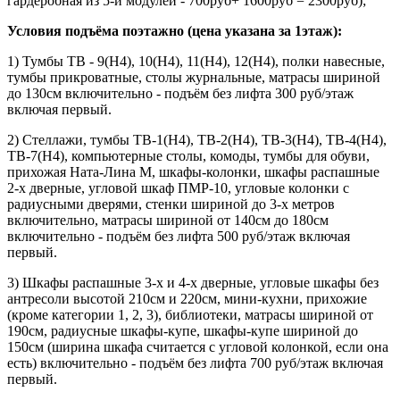
гардеробная из 5-и модулей - 700руб+ 1600руб = 2300руб);
Условия подъёма поэтажно (цена указана за 1этаж):
1) Тумбы ТВ - 9(Н4), 10(Н4), 11(Н4), 12(Н4), полки навесные,
тумбы прикроватные, столы журнальные, матрасы шириной
до 130см включительно - подъём без лифта 300 руб/этаж
включая первый.
2) Стеллажи, тумбы ТВ-1(Н4), ТВ-2(Н4), ТВ-3(Н4), ТВ-4(Н4),
ТВ-7(Н4), компьютерные столы, комоды, тумбы для обуви,
прихожая Ната-Лина М, шкафы-колонки, шкафы распашные
2-х дверные, угловой шкаф ПМР-10, угловые колонки с
радиусными дверями, стенки шириной до 3-х метров
включительно, матрасы шириной от 140см до 180см
включительно - подъём без лифта 500 руб/этаж включая
первый.
3) Шкафы распашные 3-х и 4-х дверные, угловые шкафы без
антресоли высотой 210см и 220см, мини-кухни, прихожие
(кроме категории 1, 2, 3), библиотеки, матрасы шириной от
190см, радиусные шкафы-купе, шкафы-купе шириной до
150см (ширина шкафа считается с угловой колонкой, если она
есть) включительно - подъём без лифта 700 руб/этаж включая
первый.