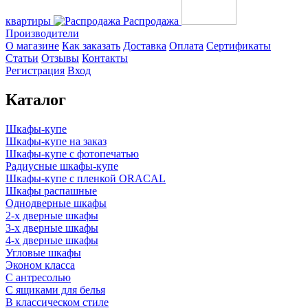
квартиры
Распродажа
Производители
О магазине
Как заказать
Доставка
Оплата
Сертификаты
Статьи
Отзывы
Контакты
Регистрация
Вход
Каталог
Шкафы-купе
Шкафы-купе на заказ
Шкафы-купе с фотопечатью
Радиусные шкафы-купе
Шкафы-купе с пленкой ORACAL
Шкафы распашные
Однодверные шкафы
2-х дверные шкафы
3-х дверные шкафы
4-х дверные шкафы
Угловые шкафы
Эконом класса
С антресолью
С ящиками для белья
В классическом стиле