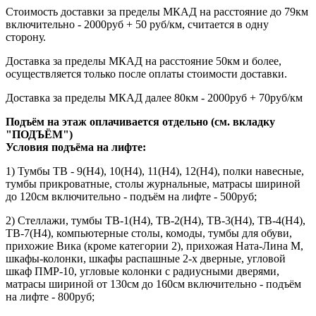
Стоимость доставки за пределы МКАД на расстояние до 79км
включительно - 2000руб + 50 руб/км, считается в одну
сторону.
Доставка за пределы МКАД на расстояние 50км и более,
осуществляется только после оплаты стоимости доставки.
Доставка за пределы МКАД далее 80км - 2000руб + 70руб/км
Подъём на этаж оплачивается отдельно (см. вкладку
"ПОДЪЁМ")
Условия подъёма
на лифте
:
1) Тумбы ТВ - 9(Н4), 10(Н4), 11(Н4), 12(Н4), полки навесные,
тумбы прикроватные, столы журнальные, матрасы шириной
до 120см включительно - подъём на лифте - 500руб;
2) Стеллажи, тумбы ТВ-1(Н4), ТВ-2(Н4), ТВ-3(Н4), ТВ-4(Н4),
ТВ-7(Н4), компьютерные столы, комоды, тумбы для обуви,
прихожие Вика (кроме категории 2), прихожая Ната-Лина М,
шкафы-колонки, шкафы распашные 2-х дверные, угловой
шкаф ПМР-10, угловые колонки с радиусными дверями,
матрасы шириной от 130см до 160см включительно - подъём
на лифте - 800руб;