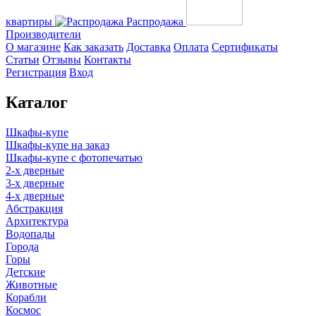
квартиры
Распродажа
Производители
О магазине
Как заказать
Доставка
Оплата
Сертификаты
Статьи
Отзывы
Контакты
Регистрация
Вход
Каталог
Шкафы-купе
Шкафы-купе на заказ
Шкафы-купе с фотопечатью
2-х дверные
3-х дверные
4-х дверные
Абстракция
Архитектура
Водопады
Города
Горы
Детские
Животные
Корабли
Космос