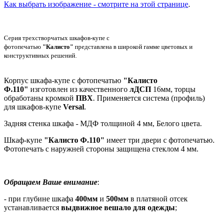
Как выбрать изображение - смотрите на этой странице
.
Серия трехстворчатых шкафов-купе с
фотопечатью
"Калисто"
представлена в широкой гамме цветовых и
конструктивных решений.
Корпус шкафа-купе с фотопечатью
"Калисто
Ф.110"
изготовлен из качественного
лДСП
16мм, торцы
обработаны кромкой
ПВХ
. Применяется система (профиль)
для шкафов-купе
Versal
.
Задняя стенка шкафа - МДФ толщиной 4 мм, Белого цвета.
Шкаф-купе
"Калисто Ф.110"
имеет три двери с фотопечатью.
Фотопечать с наружней стороны защищена стеклом 4 мм.
Обращаем Ваше внимание
:
- при глубине шкафа
400мм
и
500мм
в платяной отсек
устанавливается
выдвижное вешало для одежды
;