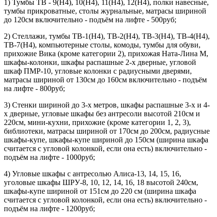
1) Тумбы ТВ - 9(Н4), 10(Н4), 11(Н4), 12(Н4), полки навесные,
тумбы прикроватные, столы журнальные, матрасы шириной
до 120см включительно - подъём на лифте - 500руб;
2) Стеллажи, тумбы ТВ-1(Н4), ТВ-2(Н4), ТВ-3(Н4), ТВ-4(Н4),
ТВ-7(Н4), компьютерные столы, комоды, тумбы для обуви,
прихожие Вика (кроме категории 2), прихожая Ната-Лина М,
шкафы-колонки, шкафы распашные 2-х дверные, угловой
шкаф ПМР-10, угловые колонки с радиусными дверями,
матрасы шириной от 130см до 160см включительно - подъём
на лифте - 800руб;
3) Стенки шириной до 3-х метров, шкафы распашные 3-х и 4-
х дверные, угловые шкафы без антресоли высотой 210см и
220см, мини-кухни, прихожие (кроме категории 1, 2, 3),
библиотеки, матрасы шириной от 170см до 200см, радиусные
шкафы-купе, шкафы-купе шириной до 150см (ширина шкафа
считается с угловой колонкой, если она есть) включительно -
подъём на лифте - 1000руб;
4) Угловые шкафы с антресолью Алиса-13, 14, 15, 16,
уголовые шкафы ШРУ-8, 10, 12, 14, 16, 18 высотой 240см,
шкафы-купе шириной от 151см до 220 см (ширина шкафа
считается с угловой колонкой, если она есть) включительно -
подъём на лифте - 1200руб;