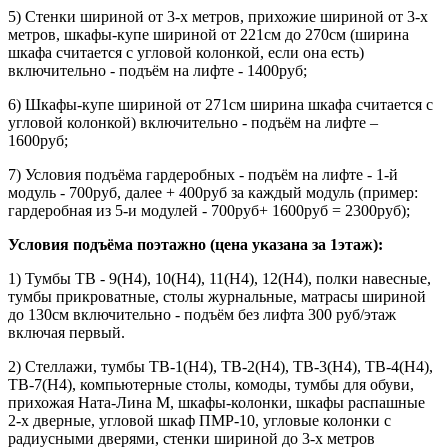
5) Стенки шириной от 3-х метров, прихожие шириной от 3-х
метров, шкафы-купе шириной от 221см до 270см (ширина
шкафа считается с угловой колонкой, если она есть)
включительно - подъём на лифте - 1400руб;
6) Шкафы-купе шириной от 271см ширина шкафа считается с
угловой колонкой) включительно - подъём на лифте –
1600руб;
7) Условия подъёма гардеробных - подъём на лифте - 1-й
модуль - 700руб, далее + 400руб за каждый модуль (пример:
гардеробная из 5-и модулей - 700руб+ 1600руб = 2300руб);
Условия подъёма поэтажно (цена указана за 1этаж):
1) Тумбы ТВ - 9(Н4), 10(Н4), 11(Н4), 12(Н4), полки навесные,
тумбы прикроватные, столы журнальные, матрасы шириной
до 130см включительно - подъём без лифта 300 руб/этаж
включая первый.
2) Стеллажи, тумбы ТВ-1(Н4), ТВ-2(Н4), ТВ-3(Н4), ТВ-4(Н4),
ТВ-7(Н4), компьютерные столы, комоды, тумбы для обуви,
прихожая Ната-Лина М, шкафы-колонки, шкафы распашные
2-х дверные, угловой шкаф ПМР-10, угловые колонки с
радиусными дверями, стенки шириной до 3-х метров