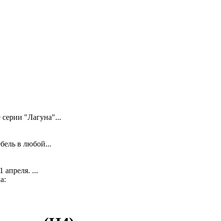
серии "Лагуна"...
ель в любой...
апреля. ...
а: