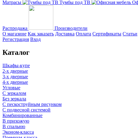
Матрасы
Тумбы под ТВ
Оф
Распродажа
Производители
О магазине
Как заказать
Доставка
Оплата
Сертификаты
Статьи
Регистрация
Вход
Каталог
Шкафы-купе
2-х дверные
3-х дверные
4-х дверные
Угловые
С зеркалом
Без зеркала
С пескоструйным рисунком
С подвесной системой
Комбинированные
В прихожую
В спальню
Эконом-класса
Премиум-класса