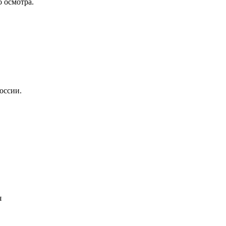
о осмотра.
оссии.
я