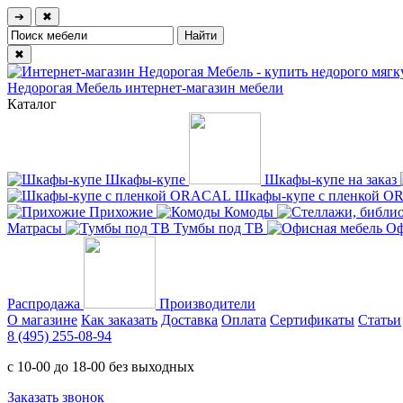
➔
✖
✖
Недорогая Мебель
интернет-магазин мебели
Каталог
Шкафы-купе
Шкафы-купе на заказ
Шкафы-купе с пленкой 
Прихожие
Комоды
Матрасы
Тумбы под ТВ
Оф
Распродажа
Производители
О магазине
Как заказать
Доставка
Оплата
Сертификаты
Статьи
8 (495) 255-08-94
с 10-00 до 18-00 без выходных
Заказать звонок