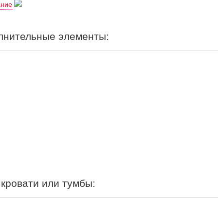
ание
ти
(по верхней точке)
76 и 55 см;
ального места
(дана с учетом матраса высотой 20 см)
45 см.
лнительные элементы:
ого места, Вы можете узнать цену кровати
"Визави"
при помощи к
овати
"Визави"
отличаются от размеров спального места:
орону (
по ширине);
орону
(по длине
).
лняется из натурального дерева, материал - массив сосны, покры
00мм; толщ.12мм) из мебельной березовой фанеры. У односпальной
кровати или тумбы:
вати
"Визави"
Вы можете заказать
: