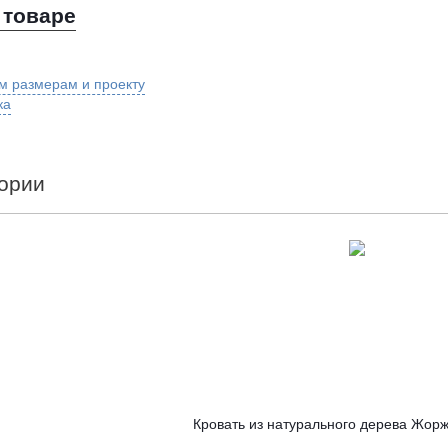
 товаре
м размерам и проекту
ка
гории
Кровать из натурального дерева Жорж