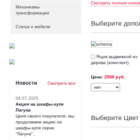
Смотреть полное опис
- Высота спинок крова
Механизмы
трансформации
-
Высота от пола до сп
Выберите допо
Статьи о мебели
Выбирая ширину спальн
кровати
.
Ящик выдвижной из
дерева (комплект):
Внешние габариты
кр
-
на 10 см
в большую ст
Цена:
2500 руб.
Новости
Смотреть все
-
на 8 см
в большую ст
04.07.2025
Акция на шкафы-купе
Кровать
"Визави"
выпо
Лагуна
помощи ламелей (шир.1
Ценя своего покупателя, мы
Выберите Цвет 
продолжаем акцию на
шкафы-купе серии
Дополнительно
к кро
"Лагуна"...