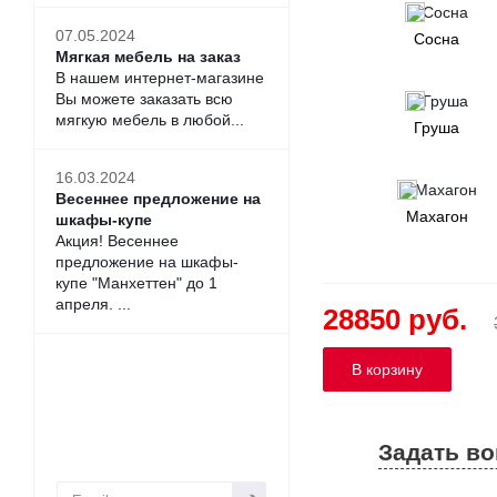
-
выкатные ящики
(
ко
07.05.2024
Сосна
Могут устанавливаться
Мягкая мебель на заказ
В нашем интернет-магазине
Глубина такого выкатно
Вы можете заказать всю
мягкую мебель в любой...
Груша
Цвет кровати
"Визави"
позвонив нам.
16.03.2024
Весеннее предложение на
Махагон
шкафы-купе
Акция! Весеннее
Стоимость кровати 
предложение на шкафы-
купе "Манхеттен" до 1
Выбрать и заказать мат
апреля. ...
28850 руб.
Подписаться на
информационные
сообщения интернет-
Задать в
магазина: