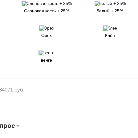
мплект из 2-х шт.
) на прорезиненых роликах.
Слоновая кость + 25%
Белый + 25%
 с любой стороны;
а при ширине кровати от 120 см комплект ящиков
го ящика (боковая сторона) 600 мм.
Выкатные ящики независимы от
Орех
Клён
, Вы можете подобрать самостоятельно в калькуляторе, располо
венге
"Визави" дана без учета стоимости матраса!
рас Вы можете в разделе каталога "Матрасы".
34071 руб.
опрос