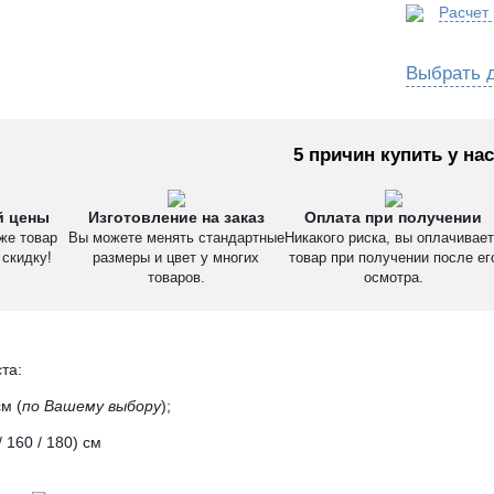
Расчет
Выбрать д
5 причин купить у нас
й цены
Изготовление на заказ
Оплата при получении
же товар
Вы можете менять стандартные
Никакого риска, вы оплачивае
скидку!
размеры и цвет у многих
товар при получении после ег
товаров.
осмотра.
ста
:
м (
по Вашему выбору
);
/ 160 / 180) см