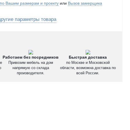
 по Вашим размерам и проекту
или
Вызов замерщика
ругие параметры товара
Работаем без посредников
Быстрая доставка
те
Привозим мебель на дом
по Москве и Московской
о
напрямую со склада
области, возможна доставка по
производителя.
всей России.