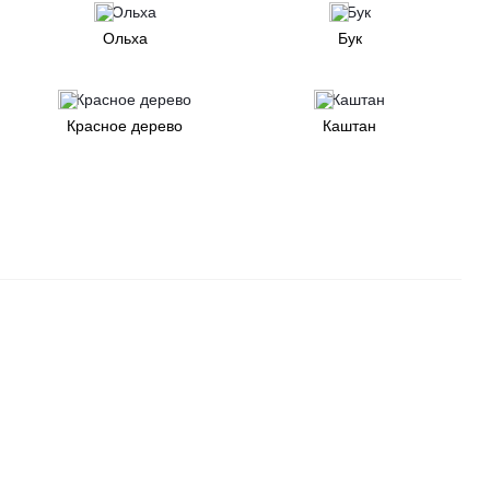
Ольха
Бук
 можно установить с двух сторон.
 кровати.
Красное дерево
Каштан
женном ниже, а также получить необходимую информацию