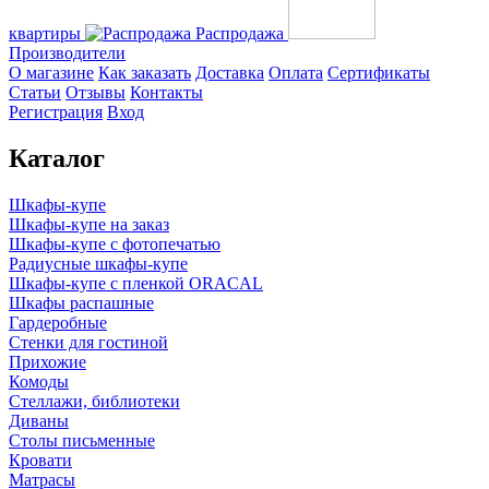
квартиры
Распродажа
Производители
О магазине
Как заказать
Доставка
Оплата
Сертификаты
Статьи
Отзывы
Контакты
Регистрация
Вход
Каталог
Шкафы-купе
Шкафы-купе на заказ
Шкафы-купе с фотопечатью
Радиусные шкафы-купе
Шкафы-купе с пленкой ORACAL
Шкафы распашные
Гардеробные
Стенки для гостиной
Прихожие
Комоды
Стеллажи, библиотеки
Диваны
Столы письменные
Кровати
Матрасы