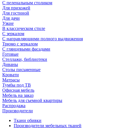
С пеленальным столиком
Для прихожей
Для гостиной
Для дачи
Узкие
В классическом стиле
С зеркалом
С направляющими полного выдвижения
Трюмо с зеркалом
С глянцевыми фасадами
Готовые
Стеллажи, библиотеки
Диваны
Столы письменные
Кровати
Матрасы
Тумбы под ТВ
Офисная мебель
Мебель на заказ
Мебель для съемной квартиры
Распродажа
Производители
Ткани обивки
Производители мебельных тканей