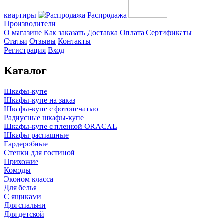
квартиры
Распродажа
Производители
О магазине
Как заказать
Доставка
Оплата
Сертификаты
Статьи
Отзывы
Контакты
Регистрация
Вход
Каталог
Шкафы-купе
Шкафы-купе на заказ
Шкафы-купе с фотопечатью
Радиусные шкафы-купе
Шкафы-купе с пленкой ORACAL
Шкафы распашные
Гардеробные
Стенки для гостиной
Прихожие
Комоды
Эконом класса
Для белья
С ящиками
Для спальни
Для детской