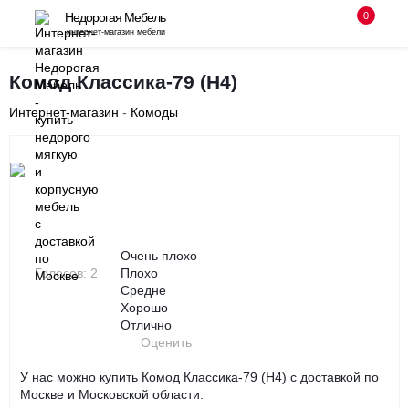
0
Недорогая Мебель
интернет-магазин мебели
8 (495) 255-08-94
Комод Классика-79 (Н4)
с 10-00 до 18-00 без выходных
Интернет-магазин
-
Комоды
Заказать звонок
Очень плохо
Голосов: 2
Плохо
Средне
Хорошо
Отлично
Оценить
У нас можно купить Комод Классика-79 (Н4) с доставкой по
Москве и Московской области.