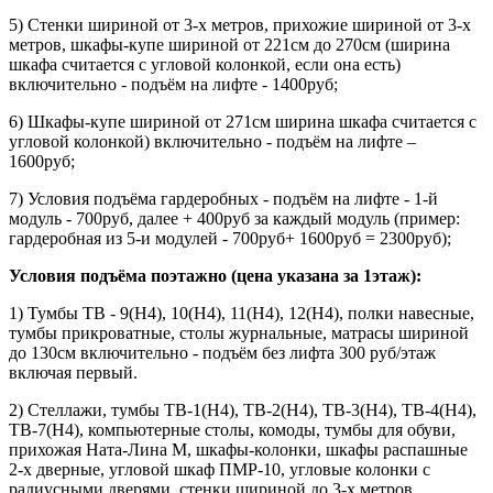
5) Стенки шириной от 3-х метров, прихожие шириной от 3-х
метров, шкафы-купе шириной от 221см до 270см (ширина
шкафа считается с угловой колонкой, если она есть)
включительно - подъём на лифте - 1400руб;
6) Шкафы-купе шириной от 271см ширина шкафа считается с
угловой колонкой) включительно - подъём на лифте –
1600руб;
7) Условия подъёма гардеробных - подъём на лифте - 1-й
модуль - 700руб, далее + 400руб за каждый модуль (пример:
гардеробная из 5-и модулей - 700руб+ 1600руб = 2300руб);
Условия подъёма поэтажно (цена указана за 1этаж):
1) Тумбы ТВ - 9(Н4), 10(Н4), 11(Н4), 12(Н4), полки навесные,
тумбы прикроватные, столы журнальные, матрасы шириной
до 130см включительно - подъём без лифта 300 руб/этаж
включая первый.
2) Стеллажи, тумбы ТВ-1(Н4), ТВ-2(Н4), ТВ-3(Н4), ТВ-4(Н4),
ТВ-7(Н4), компьютерные столы, комоды, тумбы для обуви,
прихожая Ната-Лина М, шкафы-колонки, шкафы распашные
2-х дверные, угловой шкаф ПМР-10, угловые колонки с
радиусными дверями, стенки шириной до 3-х метров