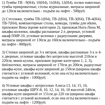
1) Тумбы ТВ - 9(Н4), 10(Н4), 11(Н4), 12(Н4), полки навесные,
тумбы прикроватные, столы журнальные, матрасы шириной
до 120см включительно - подъём на лифте - 500руб;
2) Стеллажи, тумбы ТВ-1(Н4), ТВ-2(Н4), ТВ-3(Н4), ТВ-4(Н4),
ТВ-7(Н4), компьютерные столы, комоды, тумбы для обуви,
прихожие Вика (кроме категории 2), прихожая Ната-Лина М,
шкафы-колонки, шкафы распашные 2-х дверные, угловой
шкаф ПМР-10, угловые колонки с радиусными дверями,
матрасы шириной от 130см до 160см включительно - подъём
на лифте - 800руб;
3) Стенки шириной до 3-х метров, шкафы распашные 3-х и 4-
х дверные, угловые шкафы без антресоли высотой 210см и
220см, мини-кухни, прихожие (кроме категории 1, 2, 3),
библиотеки, матрасы шириной от 170см до 200см, радиусные
шкафы-купе, шкафы-купе шириной до 150см (ширина шкафа
считается с угловой колонкой, если она есть) включительно -
подъём на лифте - 1000руб;
4) Угловые шкафы с антресолью Алиса-13, 14, 15, 16,
уголовые шкафы ШРУ-8, 10, 12, 14, 16, 18 высотой 240см,
шкафы-купе шириной от 151см до 220 см (ширина шкафа
считается с угловой колонкой, если она есть) включительно -
подъём на лифте - 1200руб;