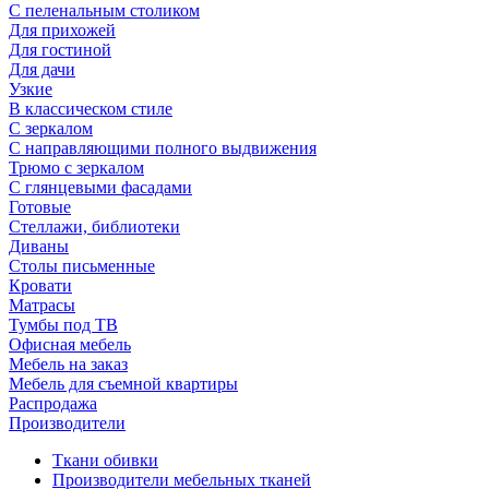
С пеленальным столиком
Для прихожей
Для гостиной
Для дачи
Узкие
В классическом стиле
С зеркалом
С направляющими полного выдвижения
Трюмо с зеркалом
С глянцевыми фасадами
Готовые
Стеллажи, библиотеки
Диваны
Столы письменные
Кровати
Матрасы
Тумбы под ТВ
Офисная мебель
Мебель на заказ
Мебель для съемной квартиры
Распродажа
Производители
Ткани обивки
Производители мебельных тканей