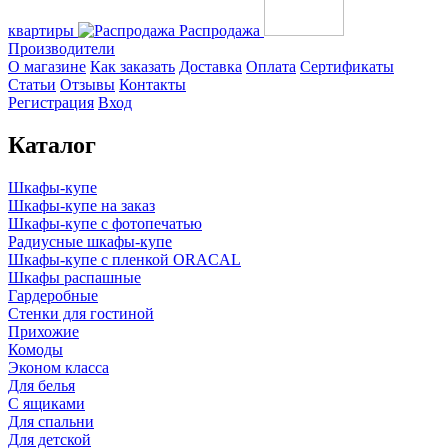
квартиры
Распродажа
Производители
О магазине
Как заказать
Доставка
Оплата
Сертификаты
Статьи
Отзывы
Контакты
Регистрация
Вход
Каталог
Шкафы-купе
Шкафы-купе на заказ
Шкафы-купе с фотопечатью
Радиусные шкафы-купе
Шкафы-купе с пленкой ORACAL
Шкафы распашные
Гардеробные
Стенки для гостиной
Прихожие
Комоды
Эконом класса
Для белья
С ящиками
Для спальни
Для детской