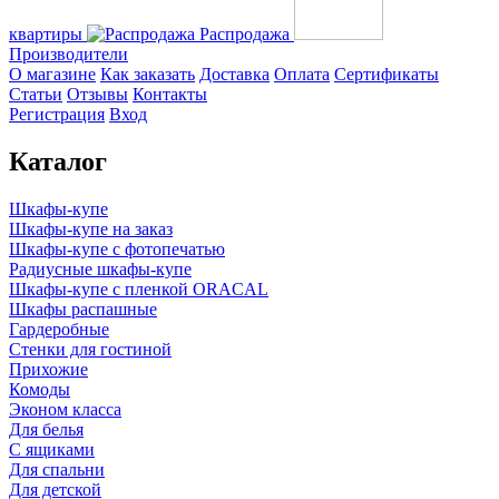
квартиры
Распродажа
Производители
О магазине
Как заказать
Доставка
Оплата
Сертификаты
Статьи
Отзывы
Контакты
Регистрация
Вход
Каталог
Шкафы-купе
Шкафы-купе на заказ
Шкафы-купе с фотопечатью
Радиусные шкафы-купе
Шкафы-купе с пленкой ORACAL
Шкафы распашные
Гардеробные
Стенки для гостиной
Прихожие
Комоды
Эконом класса
Для белья
С ящиками
Для спальни
Для детской