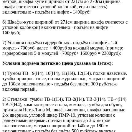
метров, шкафы-купе шириной от 221см до 270см (ширина
шкафа считается с угловой колонкой, если она есть)
включительно - подъём на лифте - 1400руб;
6) Шкафы-купе шириной от 271см ширина шкафа считается с
угловой колонкой) включительно - подъём на лифте –
1600руб;
7) Условия подъёма гардеробных - подъём на лифте - 1-й
модуль - 700руб, далее + 400руб за каждый модуль (пример:
гардеробная из 5-и модулей - 700руб+ 1600руб = 2300руб);
Условия подъёма поэтажно (цена указана за 1этаж):
1) Тумбы ТВ - 9(Н4), 10(Н4), 11(Н4), 12(Н4), полки навесные,
тумбы прикроватные, столы журнальные, матрасы шириной
до 130см включительно - подъём без лифта 300 руб/этаж
включая первый.
2) Стеллажи, тумбы ТВ-1(Н4), ТВ-2(Н4), ТВ-3(Н4), ТВ-4(Н4),
ТВ-7(Н4), компьютерные столы, комоды, тумбы для обуви,
прихожая Ната-Лина М, шкафы-колонки, шкафы распашные
2-х дверные, угловой шкаф ПМР-10, угловые колонки с
радиусными дверями, стенки шириной до 3-х метров
включительно, матрасы шириной от 140см до 180см
включительно - подъём без лифта 500 руб/этаж включая