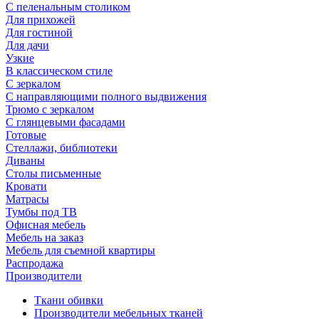
С пеленальным столиком
Для прихожей
Для гостиной
Для дачи
Узкие
В классическом стиле
С зеркалом
С направляющими полного выдвижения
Трюмо с зеркалом
С глянцевыми фасадами
Готовые
Стеллажи, библиотеки
Диваны
Столы письменные
Кровати
Матрасы
Тумбы под ТВ
Офисная мебель
Мебель на заказ
Мебель для съемной квартиры
Распродажа
Производители
Ткани обивки
Производители мебельных тканей