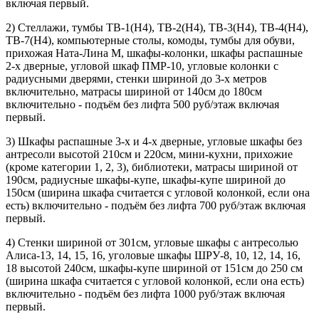
включая первый.
2) Стеллажи, тумбы ТВ-1(Н4), ТВ-2(Н4), ТВ-3(Н4), ТВ-4(Н4),
ТВ-7(Н4), компьютерные столы, комоды, тумбы для обуви,
прихожая Ната-Лина М, шкафы-колонки, шкафы распашные
2-х дверные, угловой шкаф ПМР-10, угловые колонки с
радиусными дверями, стенки шириной до 3-х метров
включительно, матрасы шириной от 140см до 180см
включительно - подъём без лифта 500 руб/этаж включая
первый.
3) Шкафы распашные 3-х и 4-х дверные, угловые шкафы без
антресоли высотой 210см и 220см, мини-кухни, прихожие
(кроме категории 1, 2, 3), библиотеки, матрасы шириной от
190см, радиусные шкафы-купе, шкафы-купе шириной до
150см (ширина шкафа считается с угловой колонкой, если она
есть) включительно - подъём без лифта 700 руб/этаж включая
первый.
4) Стенки шириной от 301см, угловые шкафы с антресолью
Алиса-13, 14, 15, 16, уголовые шкафы ШРУ-8, 10, 12, 14, 16,
18 высотой 240см, шкафы-купе шириной от 151см до 250 см
(ширина шкафа считается с угловой колонкой, если она есть)
включительно - подъём без лифта 1000 руб/этаж включая
первый.