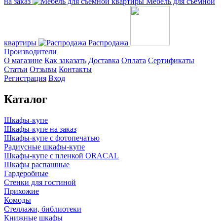
на заказ
Мебель для съемной
квартиры
Распродажа
Производители
О магазине
Как заказать
Доставка
Оплата
Сертификаты
Статьи
Отзывы
Контакты
Регистрация
Вход
Каталог
Шкафы-купе
Шкафы-купе на заказ
Шкафы-купе с фотопечатью
Радиусные шкафы-купе
Шкафы-купе с пленкой ORACAL
Шкафы распашные
Гардеробные
Стенки для гостиной
Прихожие
Комоды
Стеллажи, библиотеки
Книжные шкафы