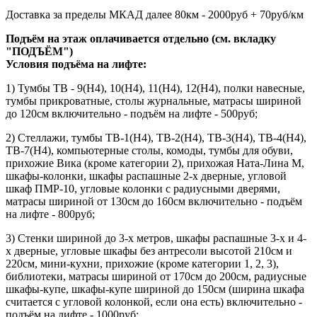
Доставка за пределы МКАД далее 80км - 2000руб + 70руб/км
Подъём на этаж оплачивается отдельно (см. вкладку
"ПОДЪЁМ")
Условия подъёма
на лифте
:
1) Тумбы ТВ - 9(Н4), 10(Н4), 11(Н4), 12(Н4), полки навесные,
тумбы прикроватные, столы журнальные, матрасы шириной
до 120см включительно - подъём на лифте - 500руб;
2) Стеллажи, тумбы ТВ-1(Н4), ТВ-2(Н4), ТВ-3(Н4), ТВ-4(Н4),
ТВ-7(Н4), компьютерные столы, комоды, тумбы для обуви,
прихожие Вика (кроме категории 2), прихожая Ната-Лина М,
шкафы-колонки, шкафы распашные 2-х дверные, угловой
шкаф ПМР-10, угловые колонки с радиусными дверями,
матрасы шириной от 130см до 160см включительно - подъём
на лифте - 800руб;
3) Стенки шириной до 3-х метров, шкафы распашные 3-х и 4-
х дверные, угловые шкафы без антресоли высотой 210см и
220см, мини-кухни, прихожие (кроме категории 1, 2, 3),
библиотеки, матрасы шириной от 170см до 200см, радиусные
шкафы-купе, шкафы-купе шириной до 150см (ширина шкафа
считается с угловой колонкой, если она есть) включительно -
подъём на лифте - 1000руб;