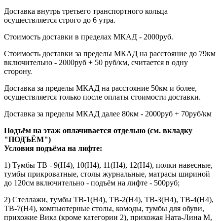
Доставка внутрь третьего транспортного кольца
осуществляется строго до 6 утра.
Стоимость доставки в пределах МКАД - 2000руб.
Стоимость доставки за пределы МКАД на расстояние до 79км
включительно - 2000руб + 50 руб/км, считается в одну
сторону.
Доставка за пределы МКАД на расстояние 50км и более,
осуществляется только после оплаты стоимости доставки.
Доставка за пределы МКАД далее 80км - 2000руб + 70руб/км
Подъём на этаж оплачивается отдельно (см. вкладку
"ПОДЪЁМ")
Условия подъёма
на лифте
:
1) Тумбы ТВ - 9(Н4), 10(Н4), 11(Н4), 12(Н4), полки навесные,
тумбы прикроватные, столы журнальные, матрасы шириной
до 120см включительно - подъём на лифте - 500руб;
2) Стеллажи, тумбы ТВ-1(Н4), ТВ-2(Н4), ТВ-3(Н4), ТВ-4(Н4),
ТВ-7(Н4), компьютерные столы, комоды, тумбы для обуви,
прихожие Вика (кроме категории 2), прихожая Ната-Лина М,