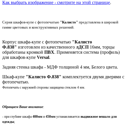
Как выбрать изображение - смотрите на этой странице
.
Серия шкафов-купе с фотопечатью
"Калисто"
представлена в широкой
гамме цветовых и конструктивных решений.
Корпус шкафа-купе с фотопечатью
"Калисто
Ф.838"
изготовлен из качественного
лДСП
16мм, торцы
обработаны кромкой
ПВХ
. Применяется система (профиль)
для шкафов-купе
Versal
.
Задняя стенка шкафа - МДФ толщиной 4 мм, Белого цвета.
Шкаф-купе
"Калисто Ф.838"
комплектуется двумя дверями с
фотопечатью.
Фотопечать с наружней стороны защищена стеклом 4 мм.
Обращаем Ваше внимание
:
- при глубине шкафа
400мм
и
450мм
устанавливается
выдвижное вешало для
одежды
;