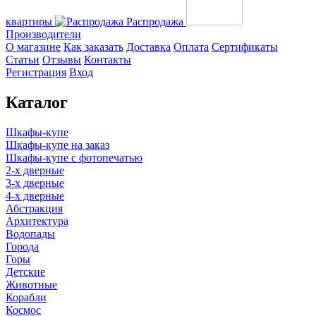
квартиры
Распродажа
Производители
О магазине
Как заказать
Доставка
Оплата
Сертификаты
Статьи
Отзывы
Контакты
Регистрация
Вход
Каталог
Шкафы-купе
Шкафы-купе на заказ
Шкафы-купе с фотопечатью
2-х дверные
3-х дверные
4-х дверные
Абстракция
Архитектура
Водопады
Города
Горы
Детские
Животные
Корабли
Космос