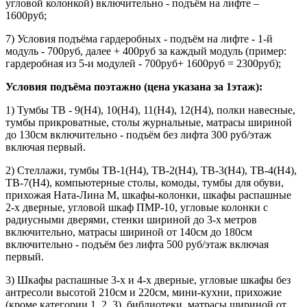
угловой колонкой) включительно - подъём на лифте –
1600руб;
7) Условия подъёма гардеробных - подъём на лифте - 1-й
модуль - 700руб, далее + 400руб за каждый модуль (пример:
гардеробная из 5-и модулей - 700руб+ 1600руб = 2300руб);
Условия подъёма поэтажно (цена указана за 1этаж):
1) Тумбы ТВ - 9(Н4), 10(Н4), 11(Н4), 12(Н4), полки навесные,
тумбы прикроватные, столы журнальные, матрасы шириной
до 130см включительно - подъём без лифта 300 руб/этаж
включая первый.
2) Стеллажи, тумбы ТВ-1(Н4), ТВ-2(Н4), ТВ-3(Н4), ТВ-4(Н4),
ТВ-7(Н4), компьютерные столы, комоды, тумбы для обуви,
прихожая Ната-Лина М, шкафы-колонки, шкафы распашные
2-х дверные, угловой шкаф ПМР-10, угловые колонки с
радиусными дверями, стенки шириной до 3-х метров
включительно, матрасы шириной от 140см до 180см
включительно - подъём без лифта 500 руб/этаж включая
первый.
3) Шкафы распашные 3-х и 4-х дверные, угловые шкафы без
антресоли высотой 210см и 220см, мини-кухни, прихожие
(кроме категории 1, 2, 3), библиотеки, матрасы шириной от