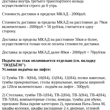
Доставка внутрь третьего транспортного кольца
осуществляется строго до 6 утра.
Стоимость доставки в пределах МКАД - 2000руб.
Стоимость доставки за пределы МКАД на расстояние до 79км
включительно - 2000руб + 50 руб/км, считается в одну
сторону.
Доставка за пределы МКАД на расстояние 50км и более,
осуществляется только после оплаты стоимости доставки.
Доставка за пределы МКАД далее 80км - 2000руб + 70руб/км
Подъём на этаж оплачивается отдельно (см. вкладку
"ПОДЪЁМ")
Условия подъёма
на лифте
:
1) Тумбы ТВ - 9(Н4), 10(Н4), 11(Н4), 12(Н4), полки навесные,
тумбы прикроватные, столы журнальные, матрасы шириной
до 120см включительно - подъём на лифте - 500руб;
2) Стеллажи, тумбы ТВ-1(Н4), ТВ-2(Н4), ТВ-3(Н4), ТВ-4(Н4),
ТВ-7(Н4), компьютерные столы, комоды, тумбы для обуви,
прихожие Вика (кроме категории 2), прихожая Ната-Лина М,
шкафы-колонки, шкафы распашные 2-х дверные, угловой