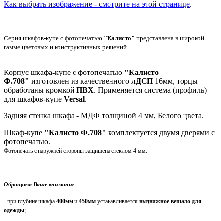
Как выбрать изображение - смотрите на этой странице
.
Серия шкафов-купе с фотопечатью
"Калисто"
представлена в широкой
гамме цветовых и конструктивных решений.
Корпус шкафа-купе с фотопечатью
"Калисто
Ф.708"
изготовлен из качественного
лДСП
16мм, торцы
обработаны кромкой
ПВХ
. Применяется система (профиль)
для шкафов-купе
Versal
.
Задняя стенка шкафа - МДФ толщиной 4 мм, Белого цвета.
Шкаф-купе
"Калисто Ф.
708
"
комплектуется двумя дверями с
фотопечатью.
Фотопечать с наружней стороны защищена стеклом 4 мм.
Обращаем Ваше внимание
:
- при глубине шкафа
400мм
и
450мм
устанавливается
выдвижное вешало для
одежды
;