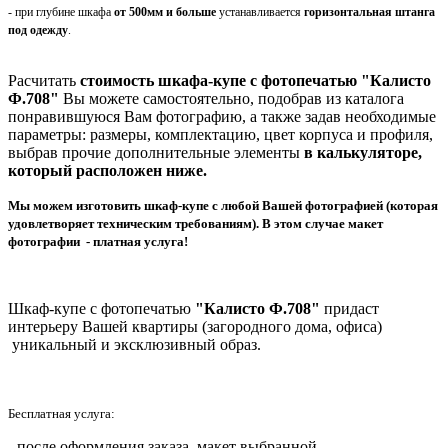
- при глубине шкафа
от 500мм и больше
устанавливается
горизонтальная штанга
под одежду
.
Расчитать
стоимость шкафа-купе с фотопечатью "Калисто
Ф.
708
"
Вы можете самостоятельно, подобрав из каталога
понравившуюся Вам фотографию, а также задав необходимые
параметры: размеры, комплектацию, цвет корпуса и профиля,
выбрав прочие дополнительные элементы
в калькуляторе,
который расположен ниже.
Мы можем изготовить шкаф-купе с любой Вашей фотографией (которая
удовлетворяет техническим требованиям). В этом случае макет
фотографии - платная услуга
!
Шкаф-купе с фотопечатью
"Калисто Ф.
708
"
придаст
интерьеру Вашей квартиры (загородного дома, офиса)
уникальный и эксклюзивный образ.
Бесплатная услуга:
- после оформления заказа, макет выбранной