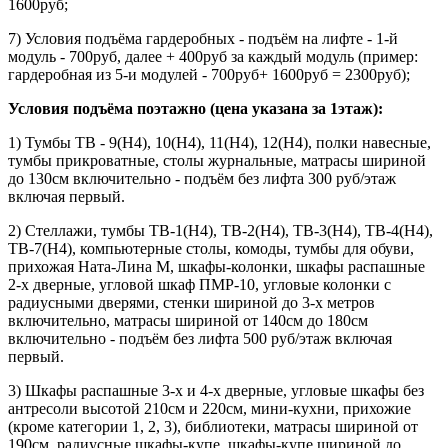
1600руб;
7) Условия подъёма гардеробных - подъём на лифте - 1-й
модуль - 700руб, далее + 400руб за каждый модуль (пример:
гардеробная из 5-и модулей - 700руб+ 1600руб = 2300руб);
Условия подъёма поэтажно (цена указана за 1этаж):
1) Тумбы ТВ - 9(Н4), 10(Н4), 11(Н4), 12(Н4), полки навесные,
тумбы прикроватные, столы журнальные, матрасы шириной
до 130см включительно - подъём без лифта 300 руб/этаж
включая первый.
2) Стеллажи, тумбы ТВ-1(Н4), ТВ-2(Н4), ТВ-3(Н4), ТВ-4(Н4),
ТВ-7(Н4), компьютерные столы, комоды, тумбы для обуви,
прихожая Ната-Лина М, шкафы-колонки, шкафы распашные
2-х дверные, угловой шкаф ПМР-10, угловые колонки с
радиусными дверями, стенки шириной до 3-х метров
включительно, матрасы шириной от 140см до 180см
включительно - подъём без лифта 500 руб/этаж включая
первый.
3) Шкафы распашные 3-х и 4-х дверные, угловые шкафы без
антресоли высотой 210см и 220см, мини-кухни, прихожие
(кроме категории 1, 2, 3), библиотеки, матрасы шириной от
190см, радиусные шкафы-купе, шкафы-купе шириной до