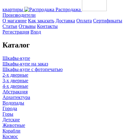
квартиры
Распродажа
Производители
О магазине
Как заказать
Доставка
Оплата
Сертификаты
Статьи
Отзывы
Контакты
Регистрация
Вход
Каталог
Шкафы-купе
Шкафы-купе на заказ
Шкафы-купе с фотопечатью
2-х дверные
3-х дверные
4-х дверные
Абстракция
Архитектура
Водопады
Города
Горы
Детские
Животные
Корабли
Космос