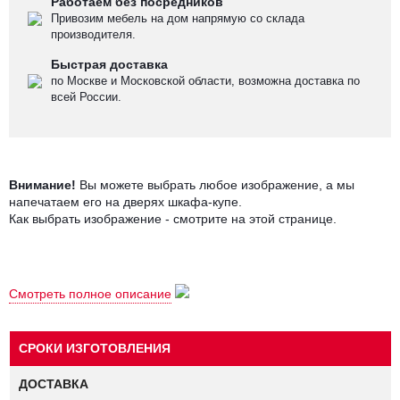
Работаем без посредников
Привозим мебель на дом напрямую со склада
производителя.
Быстрая доставка
по Москве и Московской области, возможна доставка по
всей России.
Внимание!
Вы можете выбрать любое изображение, а мы
напечатаем его на дверях шкафа-купе.
Как выбрать изображение - смотрите на этой странице
.
Серия шкафов-купе с фотопечатью
"Калисто"
представлена в
Смотреть полное описание
широкой гамме цветовых и конструктивных решений.
Корпус шкафа-купе с фотопечатью
"Калисто
СРОКИ ИЗГОТОВЛЕНИЯ
Ф.508"
изготовлен из качественного
лДСП
16мм, торцы
обработаны кромкой
ПВХ
. Применяется система (профиль) для
ДОСТАВКА
шкафов-купе
Versal
.