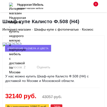
0
Недорогая Мебель
интернет-магазин мебели
8 (495) 255-08-94
Шкаф-купе Калисто Ф.508 (Н4)
с 10-00 до 18-00 без выходных
Интернет-магазин
-
Шкафы-купе с фотопечатью
-
Космос
Заказать звонок
‹
›
ИЗМЕНЕНИЕ РАЗМЕРА И ЦВЕТА
Голосов: 2
Оценить
У нас можно купить Шкаф-купе Калисто Ф.508 (Н4) с
доставкой по Москве и Московской области.
32140 руб.
43057 руб.
Вы экономите 10917 руб.
-26%