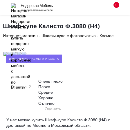
0
Недорогая Мебель
интернет-магазин мебели
8 (495) 255-08-94
Шкаф-купе Калисто Ф.3080 (Н4)
с 10-00 до 18-00 без выходных
Интернет-магазин
-
Шкафы-купе с фотопечатью
-
Космос
Заказать звонок
‹
›
ИЗМЕНЕНИЕ РАЗМЕРА И ЦВЕТА
Очень плохо
Голосов: 2
Плохо
Средне
Хорошо
Отлично
Оценить
У нас можно купить Шкаф-купе Калисто Ф.3080 (Н4) с
доставкой по Москве и Московской области.