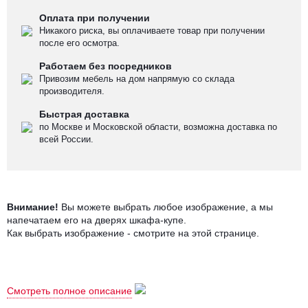
Оплата при получении
Никакого риска, вы оплачиваете товар при получении
после его осмотра.
Работаем без посредников
Привозим мебель на дом напрямую со склада
производителя.
Быстрая доставка
по Москве и Московской области, возможна доставка по
всей России.
Внимание!
Вы можете выбрать любое изображение, а мы
напечатаем его на дверях шкафа-купе.
Как выбрать изображение - смотрите на этой странице
.
Серия трехстворчатых шкафов-купе с
Смотреть полное описание
фотопечатью
"Калисто"
представлена в широкой гамме
цветовых и конструктивных решений.