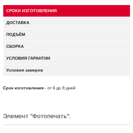
СРОКИ ИЗГОТОВЛЕНИЯ
Корпус шкафа-купе с фотопечатью
"Калисто
Ф.3080"
изготовлен из качественного
лДСП
16мм, торцы
ДОСТАВКА
обработаны кромкой
ПВХ
. Применяется система (профиль) для
шкафов-купе
Versal
.
ПОДЪЁМ
Задняя стенка шкафа - МДФ толщиной 4 мм, Белого цвета.
СБОРКА
Шкаф-купе
"Калисто Ф.3080"
имеет три двери с фотопечатью.
Фотопечать с наружней стороны защищена стеклом 4 мм.
УСЛОВИЯ ГАРАНТИИ
Условия замеров
Бесплатная услуга:
- после оформления заказа, макет выбранной
Срок изготовления
- от 6 до 8 дней
фотографии будет отправлен на Ваш электронный адрес для
согласования.
Элемент "Фотопечать":