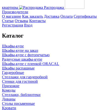
квартиры
Распродажа
Производители
О магазине
Как заказать
Доставка
Оплата
Сертификаты
Статьи
Отзывы
Контакты
Регистрация
Вход
Каталог
Шкафы-купе
Шкафы-купе на заказ
Шкафы-купе с фотопечатью
Радиусные шкафы-купе
Шкафы-купе с пленкой ORACAL
Шкафы распашные
Гардеробные
Стеллажи для гардеробной
Стенки для гостиной
Прихожие
Комоды
Стеллажи, библиотеки
Диваны
Столы письменные
Кровати