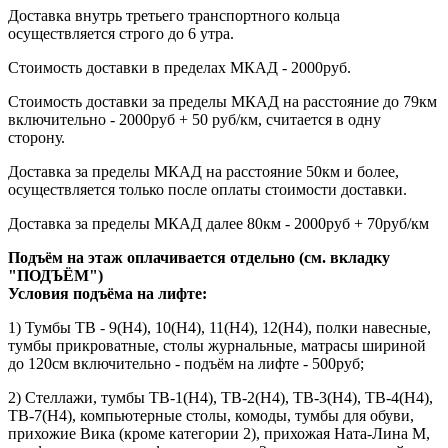
Доставка внутрь третьего транспортного кольца
осуществляется строго до 6 утра.
Стоимость доставки в пределах МКАД - 2000руб.
Стоимость доставки за пределы МКАД на расстояние до 79км
включительно - 2000руб + 50 руб/км, считается в одну
сторону.
Доставка за пределы МКАД на расстояние 50км и более,
осуществляется только после оплаты стоимости доставки.
Доставка за пределы МКАД далее 80км - 2000руб + 70руб/км
Подъём на этаж оплачивается отдельно (см. вкладку
"ПОДЪЁМ")
Условия подъёма
на лифте
:
1) Тумбы ТВ - 9(Н4), 10(Н4), 11(Н4), 12(Н4), полки навесные,
тумбы прикроватные, столы журнальные, матрасы шириной
до 120см включительно - подъём на лифте - 500руб;
2) Стеллажи, тумбы ТВ-1(Н4), ТВ-2(Н4), ТВ-3(Н4), ТВ-4(Н4),
ТВ-7(Н4), компьютерные столы, комоды, тумбы для обуви,
прихожие Вика (кроме категории 2), прихожая Ната-Лина М,