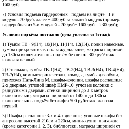
1600руб;
7) Условия подъёма гардеробных - подъём на лифте - 1-й
модуль - 700руб, далее + 400руб за каждый модуль (пример:
гардеробная из 5-и модулей - 700руб+ 1600руб = 2300руб);
Условия подъёма поэтажно (цена указана за 1этаж):
1) Тумбы ТВ - 9(Н4), 10(Н4), 11(Н4), 12(Н4), полки навесные,
тумбы прикроватные, столы журнальные, матрасы шириной
до 130см включительно - подъём без лифта 300 руб/этаж
включая первый.
2) Стеллажи, тумбы ТВ-1(Н4), ТВ-2(Н4), ТВ-3(Н4), ТВ-4(Н4),
ТВ-7(Н4), компьютерные столы, комоды, тумбы для обуви,
прихожая Ната-Лина М, шкафы-колонки, шкафы распашные
2-х дверные, угловой шкаф ПМР-10, угловые колонки с
радиусными дверями, стенки шириной до 3-х метров
включительно, матрасы шириной от 140см до 180см
включительно - подъём без лифта 500 руб/этаж включая
первый.
3) Шкафы распашные 3-х и 4-х дверные, угловые шкафы без
антресоли высотой 210см и 220см, мини-кухни, прихожие
(кроме категории 1, 2, 3), библиотеки, матрасы шириной от