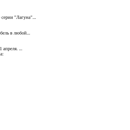
серии "Лагуна"...
ель в любой...
апреля. ...
а: