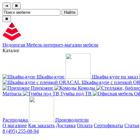
➔
✖
✖
Недорогая Мебель
интернет-магазин мебели
Каталог
Шкафы-купе
Шкафы-купе на заказ
Шкафы-купе с пленкой 
Прихожие
Комоды
Матрасы
Тумбы под ТВ
Оф
Распродажа
Производители
О магазине
Как заказать
Доставка
Оплата
Сертификаты
Статьи
8 (495) 255-08-94