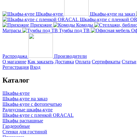
Шкафы-купе
Шкафы-купе на заказ
Шкафы-купе с пленкой 
Прихожие
Комоды
Матрасы
Тумбы под ТВ
Оф
Распродажа
Производители
О магазине
Как заказать
Доставка
Оплата
Сертификаты
Статьи
Регистрация
Вход
Каталог
Шкафы-купе
Шкафы-купе на заказ
Шкафы-купе с фотопечатью
Радиусные шкафы-купе
Шкафы-купе с пленкой ORACAL
Шкафы распашные
Гардеробные
Стенки для гостиной