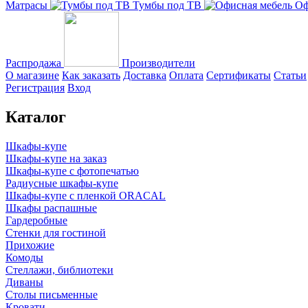
Матрасы
Тумбы под ТВ
Оф
Распродажа
Производители
О магазине
Как заказать
Доставка
Оплата
Сертификаты
Статьи
Регистрация
Вход
Каталог
Шкафы-купе
Шкафы-купе на заказ
Шкафы-купе с фотопечатью
Радиусные шкафы-купе
Шкафы-купе с пленкой ORACAL
Шкафы распашные
Гардеробные
Стенки для гостиной
Прихожие
Комоды
Стеллажи, библиотеки
Диваны
Столы письменные
Кровати