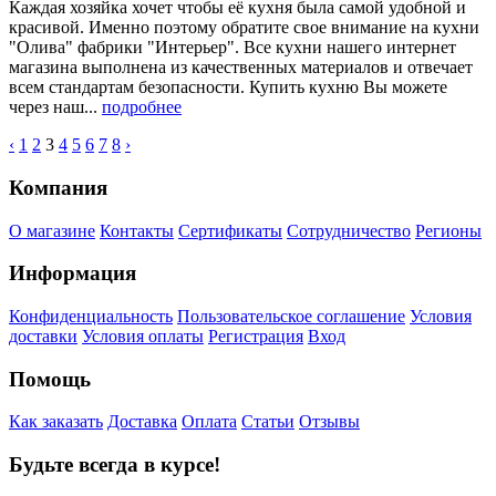
Каждая хозяйка хочет чтобы её кухня была самой удобной и
красивой. Именно поэтому обратите свое внимание на кухни
"Олива" фабрики "Интерьер". Все кухни нашего интернет
магазина выполнена из качественных материалов и отвечает
всем стандартам безопасности. Купить кухню Вы можете
через наш...
подробнее
‹
1
2
3
4
5
6
7
8
›
Компания
О магазине
Контакты
Сертификаты
Сотрудничество
Регионы
Информация
Конфиденциальность
Пользовательское соглашение
Условия
доставки
Условия оплаты
Регистрация
Вход
Помощь
Как заказать
Доставка
Оплата
Статьи
Отзывы
Будьте всегда в курсе!