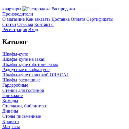
квартиры
Распродажа
Производители
О магазине
Как заказать
Доставка
Оплата
Сертификаты
Статьи
Отзывы
Контакты
Регистрация
Вход
Каталог
Шкафы-купе
Шкафы-купе на заказ
Шкафы-купе с фотопечатью
Радиусные шкафы-купе
Шкафы-купе с пленкой ORACAL
Шкафы распашные
Гардеробные
Стенки для гостиной
Прихожие
Комоды
Стеллажи, библиотеки
Диваны
Столы письменные
Кровати
Матрасы