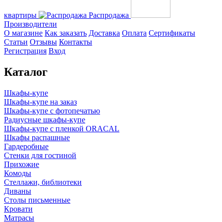
квартиры
Распродажа
Производители
О магазине
Как заказать
Доставка
Оплата
Сертификаты
Статьи
Отзывы
Контакты
Регистрация
Вход
Каталог
Шкафы-купе
Шкафы-купе на заказ
Шкафы-купе с фотопечатью
Радиусные шкафы-купе
Шкафы-купе с пленкой ORACAL
Шкафы распашные
Гардеробные
Стенки для гостиной
Прихожие
Комоды
Стеллажи, библиотеки
Диваны
Столы письменные
Кровати
Матрасы