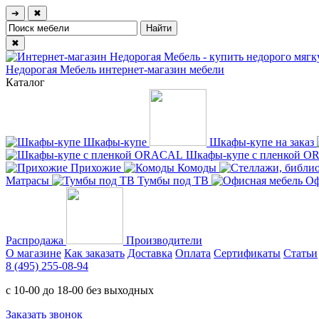
➔
✖
✖
Недорогая Мебель
интернет-магазин мебели
Каталог
Шкафы-купе
Шкафы-купе на заказ
Шкафы-купе с пленкой 
Прихожие
Комоды
Матрасы
Тумбы под ТВ
Оф
Распродажа
Производители
О магазине
Как заказать
Доставка
Оплата
Сертификаты
Статьи
8 (495) 255-08-94
с 10-00 до 18-00 без выходных
Заказать звонок