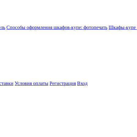
ель
Способы оформления шкафов-купе: фотопечать
Шкафы-купе
ставки
Условия оплаты
Регистрация
Вход