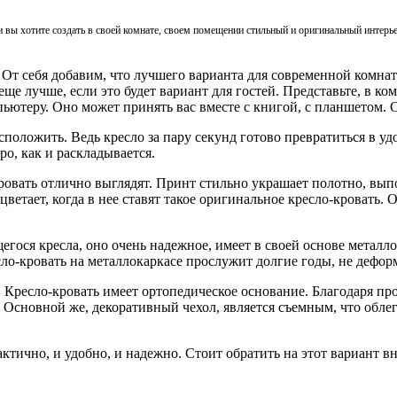
и вы хотите создать в своей комнате, своем помещении стильный и оригинальный интерь
 От себя добавим, что лучшего варианта для современной комнат
еще лучше, если это будет вариант для гостей. Представьте, в ко
ютеру. Оно может принять вас вместе с книгой, с планшетом. С
асположить. Ведь кресло за пару секунд готово превратиться в у
ро, как и раскладывается.
ровать отлично выглядят. Принт стильно украшает полотно, выпо
ветает, когда в нее ставят такое оригинальное кресло-кровать. 
гося кресла, оно очень надежное, имеет в своей основе металло
сло-кровать на металлокаркасе прослужит долгие годы, не дефор
. Кресло-кровать имеет ортопедическое основание. Благодаря п
 Основной же, декоративный чехол, является съемным, что обле
актично, и удобно, и надежно. Стоит обратить на этот вариант в