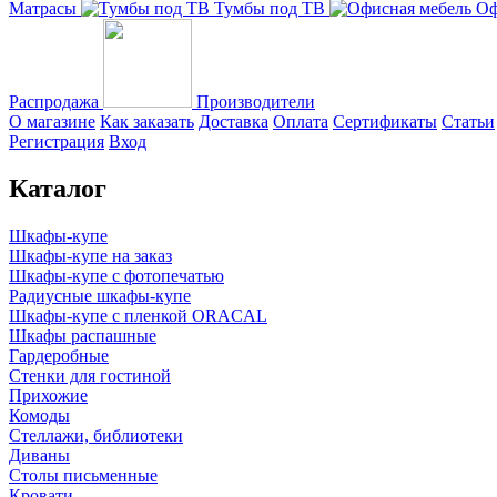
Матрасы
Тумбы под ТВ
Оф
Распродажа
Производители
О магазине
Как заказать
Доставка
Оплата
Сертификаты
Статьи
Регистрация
Вход
Каталог
Шкафы-купе
Шкафы-купе на заказ
Шкафы-купе с фотопечатью
Радиусные шкафы-купе
Шкафы-купе с пленкой ORACAL
Шкафы распашные
Гардеробные
Стенки для гостиной
Прихожие
Комоды
Стеллажи, библиотеки
Диваны
Столы письменные
Кровати