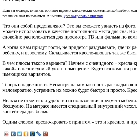
Если вы молоды, активны, если вам надоели классические сюжеты мягкой мебели, есл
все шансы вам понравиться. А именно,
кресла-кровать с принтом
.
Что они собой представляют? Это вы сможете увидеть на фото.
можете использовать в качестве постоянного места для сна. Но 
спокойно расположиться для просмотра ТВ или фильма по компь
А когда к вам придут гости, не придется раздумывать, где их р
ребенку, и взрослому. Складывается кресло-кровать так же быст
В чем плюсы такого варианта? Начнем с очевидного – кресла-к
какой-то неописуемый уют в помещение. Будто вся комната расц
имеющихся вариантов.
Теперь о надежности. Несмотря на компактность раскладывающе
маловероятно, устранить их можно будет быстро и просто. Кре
Нельзя не отметить и удобство использования предмета мебели
бесшумно. На матрасе имеется специальный внутренний чехол.
контейнера для белья.
Одним словом, кресло-кровать с принтом – это и красиво, и пр