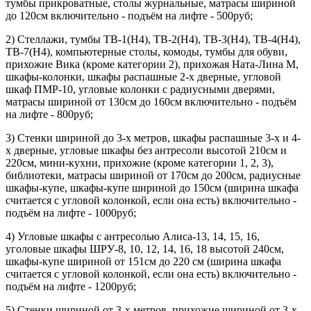
тумбы прикроватные, столы журнальные, матрасы шириной
до 120см включительно - подъём на лифте - 500руб;
2) Стеллажи, тумбы ТВ-1(Н4), ТВ-2(Н4), ТВ-3(Н4), ТВ-4(Н4),
ТВ-7(Н4), компьютерные столы, комоды, тумбы для обуви,
прихожие Вика (кроме категории 2), прихожая Ната-Лина М,
шкафы-колонки, шкафы распашные 2-х дверные, угловой
шкаф ПМР-10, угловые колонки с радиусными дверями,
матрасы шириной от 130см до 160см включительно - подъём
на лифте - 800руб;
3) Стенки шириной до 3-х метров, шкафы распашные 3-х и 4-
х дверные, угловые шкафы без антресоли высотой 210см и
220см, мини-кухни, прихожие (кроме категории 1, 2, 3),
библиотеки, матрасы шириной от 170см до 200см, радиусные
шкафы-купе, шкафы-купе шириной до 150см (ширина шкафа
считается с угловой колонкой, если она есть) включительно -
подъём на лифте - 1000руб;
4) Угловые шкафы с антресолью Алиса-13, 14, 15, 16,
уголовые шкафы ШРУ-8, 10, 12, 14, 16, 18 высотой 240см,
шкафы-купе шириной от 151см до 220 см (ширина шкафа
считается с угловой колонкой, если она есть) включительно -
подъём на лифте - 1200руб;
5) Стенки шириной от 3-х метров, прихожие шириной от 3-х