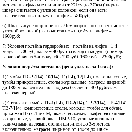
метров, шкафы-купе шириной от 221см до 270см (ширина
шкафа считается с угловой колонкой, если она есть)
включительно - подъём на лифте - 1400руб;
6) Шкафы-купе шириной от 271см ширина шкафа считается с
угловой колонкой) включительно - подъём на лифте –
1600руб;
7) Условия подъёма гардеробных - подъём на лифте - 1-й
модуль - 700руб, далее + 400руб за каждый модуль (пример:
гардеробная из 5-и модулей - 700руб+ 1600руб = 2300руб);
Условия подъёма поэтажно (цена указана за 1этаж):
1) Тумбы ТВ - 9(Н4), 10(Н4), 11(Н4), 12(Н4), полки навесные,
тумбы прикроватные, столы журнальные, матрасы шириной
до 130см включительно - подъём без лифта 300 руб/этаж
включая первый.
2) Стеллажи, тумбы ТВ-1(Н4), ТВ-2(Н4), ТВ-3(Н4), ТВ-4(Н4),
ТВ-7(Н4), компьютерные столы, комоды, тумбы для обуви,
прихожая Ната-Лина М, шкафы-колонки, шкафы распашные
2-х дверные, угловой шкаф ПМР-10, угловые колонки с
радиусными дверями, стенки шириной до 3-х метров
включительно, матрасы шириной от 140см до 180см