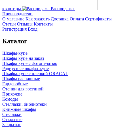
квартиры
Распродажа
Производители
О магазине
Как заказать
Доставка
Оплата
Сертификаты
Статьи
Отзывы
Контакты
Регистрация
Вход
Каталог
Шкафы-купе
Шкафы-купе на заказ
Шкафы-купе с фотопечатью
Радиусные шкафы-купе
Шкафы-купе с пленкой ORACAL
Шкафы распашные
Гардеробные
Стенки для гостиной
Прихожие
Комоды
Стеллажи, библиотеки
Книжные шкафы
Стеллажи
Открытые
Закрытые