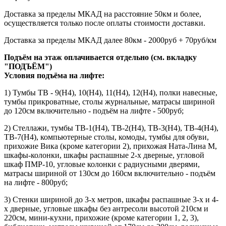
Доставка за пределы МКАД на расстояние 50км и более,
осуществляется только после оплаты стоимости доставки.
Доставка за пределы МКАД далее 80км - 2000руб + 70руб/км
Подъём на этаж оплачивается отдельно (см. вкладку
"ПОДЪЁМ")
Условия подъёма
на лифте
:
1) Тумбы ТВ - 9(Н4), 10(Н4), 11(Н4), 12(Н4), полки навесные,
тумбы прикроватные, столы журнальные, матрасы шириной
до 120см включительно - подъём на лифте - 500руб;
2) Стеллажи, тумбы ТВ-1(Н4), ТВ-2(Н4), ТВ-3(Н4), ТВ-4(Н4),
ТВ-7(Н4), компьютерные столы, комоды, тумбы для обуви,
прихожие Вика (кроме категории 2), прихожая Ната-Лина М,
шкафы-колонки, шкафы распашные 2-х дверные, угловой
шкаф ПМР-10, угловые колонки с радиусными дверями,
матрасы шириной от 130см до 160см включительно - подъём
на лифте - 800руб;
3) Стенки шириной до 3-х метров, шкафы распашные 3-х и 4-
х дверные, угловые шкафы без антресоли высотой 210см и
220см, мини-кухни, прихожие (кроме категории 1, 2, 3),