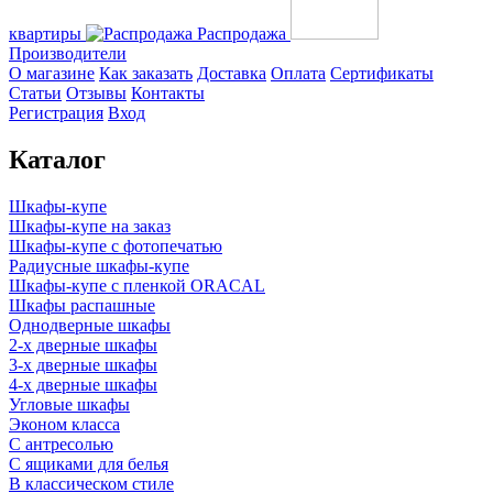
квартиры
Распродажа
Производители
О магазине
Как заказать
Доставка
Оплата
Сертификаты
Статьи
Отзывы
Контакты
Регистрация
Вход
Каталог
Шкафы-купе
Шкафы-купе на заказ
Шкафы-купе с фотопечатью
Радиусные шкафы-купе
Шкафы-купе с пленкой ORACAL
Шкафы распашные
Однодверные шкафы
2-х дверные шкафы
3-х дверные шкафы
4-х дверные шкафы
Угловые шкафы
Эконом класса
С антресолью
С ящиками для белья
В классическом стиле