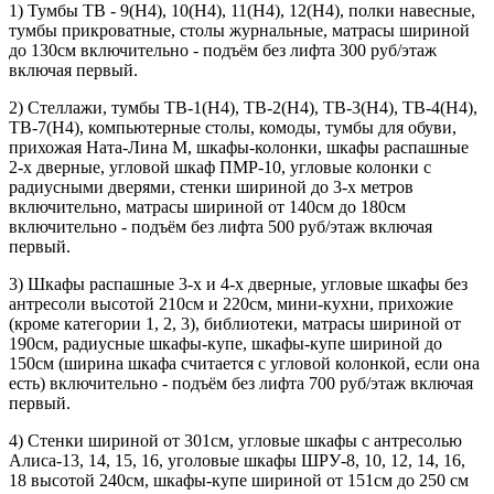
1) Тумбы ТВ - 9(Н4), 10(Н4), 11(Н4), 12(Н4), полки навесные,
тумбы прикроватные, столы журнальные, матрасы шириной
до 130см включительно - подъём без лифта 300 руб/этаж
включая первый.
2) Стеллажи, тумбы ТВ-1(Н4), ТВ-2(Н4), ТВ-3(Н4), ТВ-4(Н4),
ТВ-7(Н4), компьютерные столы, комоды, тумбы для обуви,
прихожая Ната-Лина М, шкафы-колонки, шкафы распашные
2-х дверные, угловой шкаф ПМР-10, угловые колонки с
радиусными дверями, стенки шириной до 3-х метров
включительно, матрасы шириной от 140см до 180см
включительно - подъём без лифта 500 руб/этаж включая
первый.
3) Шкафы распашные 3-х и 4-х дверные, угловые шкафы без
антресоли высотой 210см и 220см, мини-кухни, прихожие
(кроме категории 1, 2, 3), библиотеки, матрасы шириной от
190см, радиусные шкафы-купе, шкафы-купе шириной до
150см (ширина шкафа считается с угловой колонкой, если она
есть) включительно - подъём без лифта 700 руб/этаж включая
первый.
4) Стенки шириной от 301см, угловые шкафы с антресолью
Алиса-13, 14, 15, 16, уголовые шкафы ШРУ-8, 10, 12, 14, 16,
18 высотой 240см, шкафы-купе шириной от 151см до 250 см