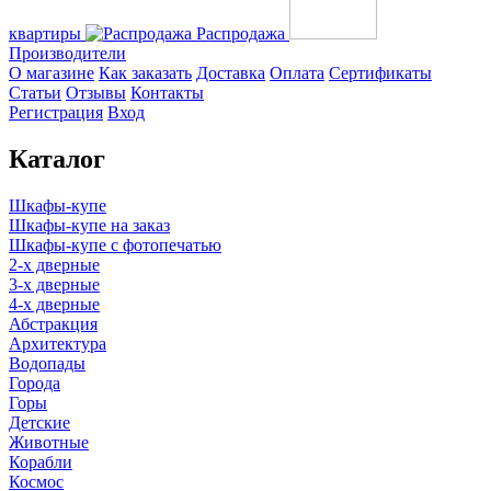
квартиры
Распродажа
Производители
О магазине
Как заказать
Доставка
Оплата
Сертификаты
Статьи
Отзывы
Контакты
Регистрация
Вход
Каталог
Шкафы-купе
Шкафы-купе на заказ
Шкафы-купе с фотопечатью
2-х дверные
3-х дверные
4-х дверные
Абстракция
Архитектура
Водопады
Города
Горы
Детские
Животные
Корабли
Космос