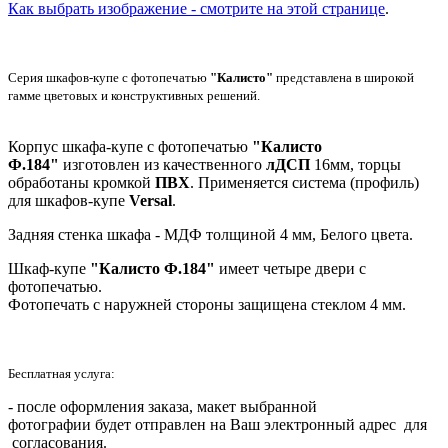
Как выбрать изображение - смотрите на этой странице
.
Серия шкафов-купе с фотопечатью
"Калисто"
представлена в широкой
гамме цветовых и конструктивных решений.
Корпус шкафа-купе с фотопечатью
"Калисто
Ф.184"
изготовлен из качественного
лДСП
16мм, торцы
обработаны кромкой
ПВХ
. Применяется система (профиль)
для шкафов-купе
Versal
.
Задняя стенка шкафа - МДФ толщиной 4 мм, Белого цвета.
Шкаф-купе
"Калисто Ф.184"
имеет четыре двери с
фотопечатью.
Фотопечать с наружней стороны защищена стеклом 4 мм.
Бесплатная услуга:
- после оформления заказа, макет выбранной
фотографии будет отправлен на Ваш электронный адрес для
согласования.