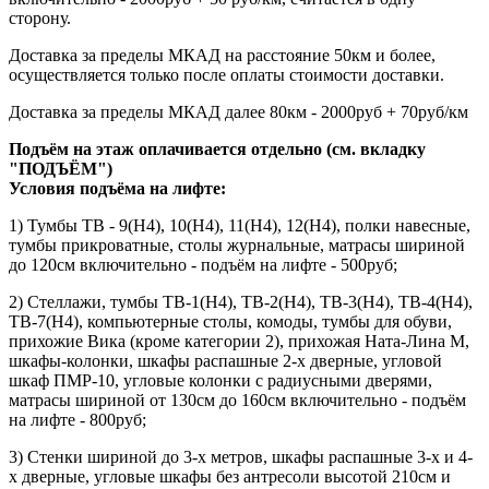
сторону.
Доставка за пределы МКАД на расстояние 50км и более,
осуществляется только после оплаты стоимости доставки.
Доставка за пределы МКАД далее 80км - 2000руб + 70руб/км
Подъём на этаж оплачивается отдельно (см. вкладку
"ПОДЪЁМ")
Условия подъёма
на лифте
:
1) Тумбы ТВ - 9(Н4), 10(Н4), 11(Н4), 12(Н4), полки навесные,
тумбы прикроватные, столы журнальные, матрасы шириной
до 120см включительно - подъём на лифте - 500руб;
2) Стеллажи, тумбы ТВ-1(Н4), ТВ-2(Н4), ТВ-3(Н4), ТВ-4(Н4),
ТВ-7(Н4), компьютерные столы, комоды, тумбы для обуви,
прихожие Вика (кроме категории 2), прихожая Ната-Лина М,
шкафы-колонки, шкафы распашные 2-х дверные, угловой
шкаф ПМР-10, угловые колонки с радиусными дверями,
матрасы шириной от 130см до 160см включительно - подъём
на лифте - 800руб;
3) Стенки шириной до 3-х метров, шкафы распашные 3-х и 4-
х дверные, угловые шкафы без антресоли высотой 210см и