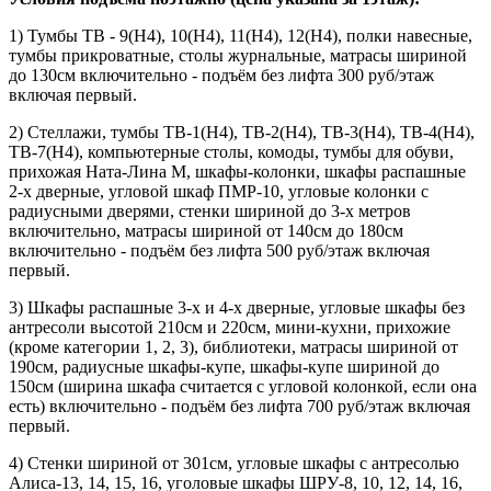
1) Тумбы ТВ - 9(Н4), 10(Н4), 11(Н4), 12(Н4), полки навесные,
тумбы прикроватные, столы журнальные, матрасы шириной
до 130см включительно - подъём без лифта 300 руб/этаж
включая первый.
2) Стеллажи, тумбы ТВ-1(Н4), ТВ-2(Н4), ТВ-3(Н4), ТВ-4(Н4),
ТВ-7(Н4), компьютерные столы, комоды, тумбы для обуви,
прихожая Ната-Лина М, шкафы-колонки, шкафы распашные
2-х дверные, угловой шкаф ПМР-10, угловые колонки с
радиусными дверями, стенки шириной до 3-х метров
включительно, матрасы шириной от 140см до 180см
включительно - подъём без лифта 500 руб/этаж включая
первый.
3) Шкафы распашные 3-х и 4-х дверные, угловые шкафы без
антресоли высотой 210см и 220см, мини-кухни, прихожие
(кроме категории 1, 2, 3), библиотеки, матрасы шириной от
190см, радиусные шкафы-купе, шкафы-купе шириной до
150см (ширина шкафа считается с угловой колонкой, если она
есть) включительно - подъём без лифта 700 руб/этаж включая
первый.
4) Стенки шириной от 301см, угловые шкафы с антресолью
Алиса-13, 14, 15, 16, уголовые шкафы ШРУ-8, 10, 12, 14, 16,