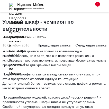
0
Недорогая Мебель
интернет-магазин мебели
8 (495) 255-08-94
Угловой шкаф - чемпион по
вместительности
с 10-00 до 18-00 без выходных
Интернет-магазин
»
Статьи
Заказать звонок
18 Октября 2016
Предыдущая запись
Следующая запись
Угловые шкафы ценятся не только за впечатляющую
вместительность, но и за то, что они позволяют рационально
использовать пространство комнаты, превращая бесполезные углы в
прекрасное место для хранения массы вещей.
Подобные шкафы ставятся между смежными стенами, и при
этом представляют собой единую конструкцию.
Дополнительный бонус – возможность скрыть дефекты ремонта,
часто встречающиеся в углах.
По разнообразию моделей, красоте дизайнерских решений и
практичности угловые шкафы ничем не уступают прямым.
Особенной популярностью сегодня пользуются угловые